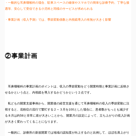
・一般的な耳鼻咽喉科の場合、駐車スペースの確保やスマホでの簡単な診療予約、丁寧な接
遇等、安心して受信できる小児科と同様のサービスが求められる
・事業計画（収入予測）では、季節変動係数と内視鏡導入の有無が大きく影響
②事業計画
耳鼻咽喉科の事業計画のポイントは、収入の季節変動をどう開業時期と事業計画に反映さ
せるかという点と、内視鏡を導入するかどうかという２点です。
私どもの開業支援事例から、開業後の経営支援を通じて耳鼻咽喉科の収入の季節変動に注
視すると、花粉症の流行で繁忙する２～３月を100とした場合に、患者数がもっとも減少す
る８月は約58と非常に差が大きいことから、開業月の設定によって、立ち上がりの収入計画
が大きく変わってくることになります。
一般的に、診療所の新規開業では地域の認知度が向上するのと比例して、ほぼ右肩上がり