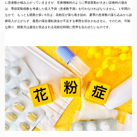
に患者数が積み上がっていきますが、耳鼻咽喉科のように季節変動が大きい診療科の場合
は、季節変動係数を考慮した収入予測（患者数予測）を行わなければなりません。１年間の
なかで、もっとも開業が多い5月は、花粉症が落ち着き始め、夏季の患者数の落ち込みから診
療収入が上がらず、最悪の場合運転資金が不足する事態を招きかねません。そのため、可能
な限り、開業月は盛況が見込まれる花粉症時期に照準を合わせたいものです。