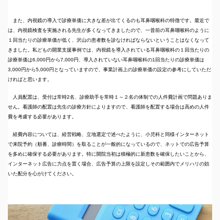
また、内視鏡の導入で診療単価に大きな差が出てくるのも耳鼻咽喉科の特徴です。最近で
は、内視鏡検査を実施される先生が多くなってきましたので、一昔前の耳鼻咽喉科のように
１回当たりの診療単価が低く、沢山の患者数を診なければならないということはなくなって
きました。私どもの開業支援事例では、内視鏡を導入されている耳鼻咽喉科の１回当たりの
診療単価は6,000円から7,000円、導入されていない耳鼻咽喉科の1回当たりの診療単価は
3,000円から5,000円となっていますので、事業計画上の診療単価の設定の参考にしていただ
ければと思います。
人員配置は、受付は常時2名、診療助手を常時１～２名の体制での人件費計画で問題ありま
せん。看護師の配置は先生の診療方針によりますので、看護師を配置する場合は高めの人件
費を考慮する必要があります。
経費内容については、経営戦略、立地選定で述べたように、小児科と同様インターネット
で来院予約（順番、診療時間）を取ることが一般的になっているので、ネットでの広告予算
を多めに確保する必要があります。特に開院当初は積極的に新患数を確保したいことから、
インターネット広告に力点を置く場合、広告予算の上限を設定しその範囲内でメリハリの効
いた配分を心がけてください。