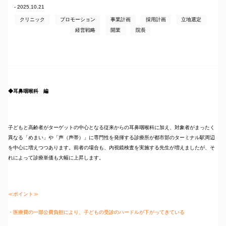
- 2025.10.21
クリニック
プロモーション
事業計画
採用計画
立地選定
経営戦略
開業
院長
◆耳鼻咽喉科 編
子どもと高齢者がターゲットの中心となる従来からの耳鼻咽喉科に加え、対象者がまったく
異なる「めまい」や「声（声帯）」に専門性を発揮する診療所が都市部のターミナル駅周辺
を中心に増えつつあります。前者の場合も、内視鏡検査を実施する先生が増えましたが、そ
れによって診療単価も大幅に上昇します。
≪ポイント≫
・医療費の一部公費負担により、子どもの受診のハードルが下がってきている