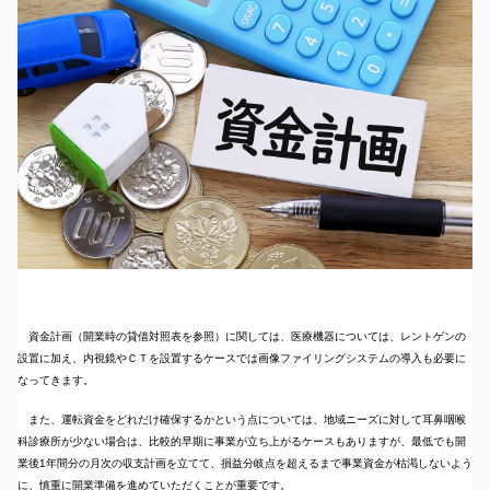
資金計画（開業時の貸借対照表を参照）に関しては、医療機器については、レントゲンの
設置に加え、内視鏡やＣＴを設置するケースでは画像ファイリングシステムの導入も必要に
なってきます。
また、運転資金をどれだけ確保するかという点については、地域ニーズに対して耳鼻咽喉
科診療所が少ない場合は、比較的早期に事業が立ち上がるケースもありますが、最低でも開
業後1年間分の月次の収支計画を立てて、損益分岐点を超えるまで事業資金が枯渇しないよう
に、慎重に開業準備を進めていただくことが重要です。