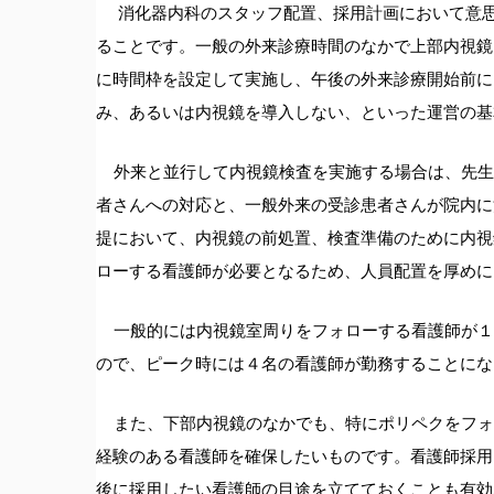
消化器内科のスタッフ配置、採用計画において意思
ることです。一般の外来診療時間のなかで上部内視鏡
に時間枠を設定して実施し、午後の外来診療開始前に
み、あるいは内視鏡を導入しない、といった運営の基
外来と並行して内視鏡検査を実施する場合は、先生
者さんへの対応と、一般外来の受診患者さんが院内に
提において、内視鏡の前処置、検査準備のために内視
ローする看護師が必要となるため、人員配置を厚めに
一般的には内視鏡室周りをフォローする看護師が１
ので、ピーク時には４名の看護師が勤務することにな
また、下部内視鏡のなかでも、特にポリペクをフォ
経験のある看護師を確保したいものです。看護師採用
後に採用したい看護師の目途を立てておくことも有効