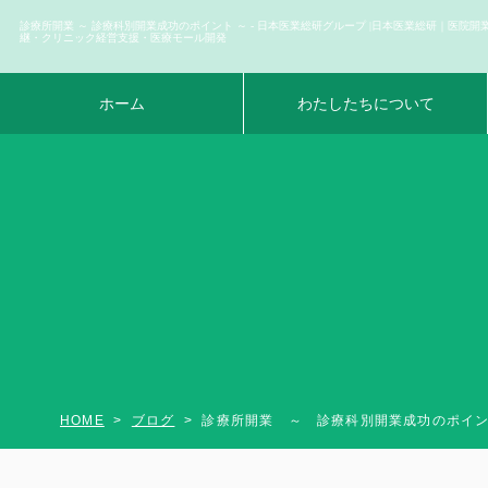
診療所開業 ～ 診療科別開業成功のポイント ～ - 日本医業総研グループ |日本医業総研｜医院開
継・クリニック経営支援・医療モール開発
ホーム
わたしたちについて
HOME
ブログ
診療所開業 ～ 診療科別開業成功のポイ