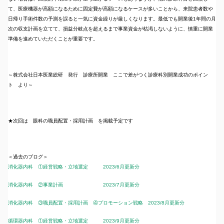
て、医療機器が高額になるために固定費が高額になるケースが多いことから、来院患者数や
日帰り手術件数の予測を誤ると一気に資金繰りが厳しくなります。最低でも開業後1年間の月
次の収支計画を立てて、損益分岐点を超えるまで事業資金が枯渇しないように、慎重に開業
準備を進めていただくことが重要です。
～株式会社日本医業総研 発行 診療所開業 ここで差がつく診療科別開業成功のポイン
ト より～
★次回は 眼科の職員配置・採用計画 を掲載予定です
＜過去のブログ＞
消化器内科 ①経営戦略・立地選定 2023/6月更新分
消化器内科 ②事業計画 2023/7月更新分
消化器内科 ③職員配置・採用計画 ④プロモーション戦略 2023/8月更新分
循環器内科 ①経営戦略・立地選定 2023/9月更新分