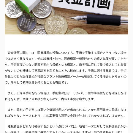
資金計画に関しては、医療機器の投資についても、手術を実施する場合とそうでない場合
では大きく異なります。他の診療科と比べ、医療機器一種類当たりの導入単価が高いことか
ら、手術頻度の少ない開業初期から必備となる機器と、患者増に応じて後で導入しても影響
がないものを吟味して事業計画を立てることをお勧めします。手術に関する投資では、手術
件数に応じた設備負担が可能なプランを医療機器メーカーが提案してくる場合もありますの
で、活用して初期投資を抑えることも有効です。
また、日帰り手術を行う場合は、手術室のほか、リカバリー室や準備室などを確保しなけ
ればならず、単純に床面積が増えるので、内装工事費が増大します。
また、眼科の手術室には高い空気清浄度などが求められることから専門業者に委託しなけ
ればならないケースもあり、この工事費も適正な金額を計上しておかなければいけません。
運転資金をどれだけ確保するかという点については、地域ニーズに対して眼科診療所が少
ない場合は、比較的早期に事業が立ち上がるケースもありますが、他の診療科目と比較し