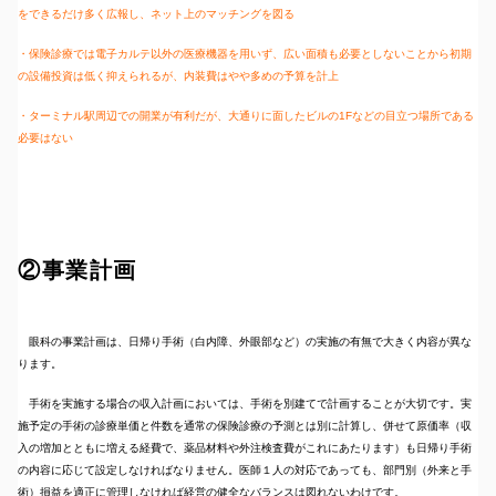
をできるだけ多く広報し、ネット上のマッチングを図る
・保険診療では電子カルテ以外の医療機器を用いず、広い面積も必要としないことから初期
の設備投資は低く抑えられるが、内装費はやや多めの予算を計上
・ターミナル駅周辺での開業が有利だが、大通りに面したビルの1Fなどの目立つ場所である
必要はない
②事業計画
眼科の事業計画は、日帰り手術（白内障、外眼部など）の実施の有無で大きく内容が異な
ります。
手術を実施する場合の収入計画においては、手術を別建てで計画することが大切です。実
施予定の手術の診療単価と件数を通常の保険診療の予測とは別に計算し、併せて原価率（収
入の増加とともに増える経費で、薬品材料や外注検査費がこれにあたります）も日帰り手術
の内容に応じて設定しなければなりません。医師１人の対応であっても、部門別（外来と手
術）損益を適正に管理しなければ経営の健全なバランスは図れないわけです。