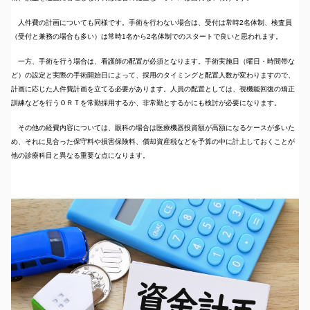
人件費の計画についても同様です。手術を行わない場合は、受付は常時2名体制、検査員
（受付と兼務の場合も多い）は常時1名から2名体制でのスタートで良いと思われます。
一方、手術を行う場合は、看護師の配置が必須となります。手術実施日（曜日・時間帯な
ど）の設定と実際の手術開始日によって、採用のタイミングと配置人数が変わりますので、
計画に応じた人件費計画を立てる必要があります。人員の配置としては、視機能回復の矯正
訓練などを行うＯＲＴを常勤採用するか、非常勤とするかにも検討が必要になります。
その他の経費内容については、眼科の場合は医療機器投資額が高額になるケースが多いた
め、それに見合った保守料や損害保険料、償却資産税などを予算の中に計上しておくことが
他の診療科目と異なる重要な点になります。