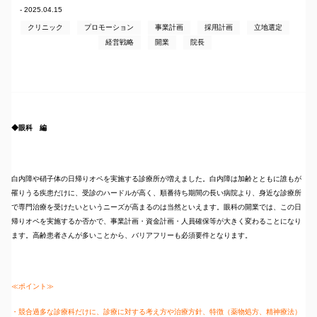
- 2025.04.15
クリニック
プロモーション
事業計画
採用計画
立地選定
経営戦略
開業
院長
◆眼科 編
白内障や硝子体の日帰りオペを実施する診療所が増えました。白内障は加齢とともに誰もが
罹りうる疾患だけに、受診のハードルが高く、順番待ち期間の長い病院より、身近な診療所
で専門治療を受けたいというニーズが高まるのは当然といえます。眼科の開業では、この日
帰りオペを実施するか否かで、事業計画・資金計画・人員確保等が大きく変わることになり
ます。高齢患者さんが多いことから、バリアフリーも必須要件となります。
≪ポイント≫
・競合過多な診療科だけに、診療に対する考え方や治療方針、特徴（薬物処方、精神療法）