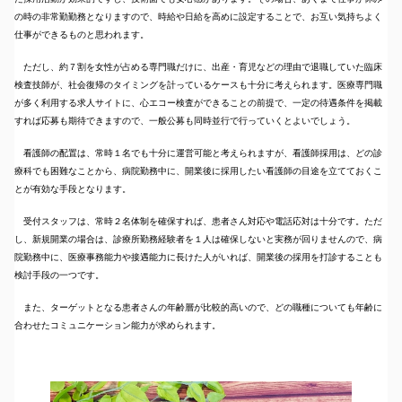
の時の非常勤勤務となりますので、時給や日給を高めに設定することで、お互い気持ちよく
仕事ができるものと思われます。
ただし、約７割を女性が占める専門職だけに、出産・育児などの理由で退職していた臨床
検査技師が、社会復帰のタイミングを計っているケースも十分に考えられます。医療専門職
が多く利用する求人サイトに、心エコー検査ができることの前提で、一定の待遇条件を掲載
すれば応募も期待できますので、一般公募も同時並行で行っていくとよいでしょう。
看護師の配置は、常時１名でも十分に運営可能と考えられますが、看護師採用は、どの診
療科でも困難なことから、病院勤務中に、開業後に採用したい看護師の目途を立てておくこ
とが有効な手段となります。
受付スタッフは、常時２名体制を確保すれば、患者さん対応や電話応対は十分です。ただ
し、新規開業の場合は、診療所勤務経験者を１人は確保しないと実務が回りませんので、病
院勤務中に、医療事務能力や接遇能力に長けた人がいれば、開業後の採用を打診することも
検討手段の一つです。
また、ターゲットとなる患者さんの年齢層が比較的高いので、どの職種についても年齢に
合わせたコミュニケーション能力が求められます。