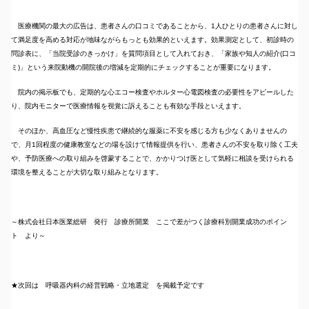
医療機関の最大の広告は、患者さんの口コミであることから、1人ひとりの患者さんに対し
て満足度を高める対応が地味ながらもっとも効果的といえます。効果測定として、初診時の
問診表に、「当院受診のきっかけ」を質問項目として入れておき、「家族や知人の紹介(口コ
ミ)」という来院動機の開院後の増減を定期的にチェックすることが重要になります。
院内の掲示板でも、定期的な心エコー検査やホルター心電図検査の必要性をアピールした
り、院内モニターで医療情報を視覚に訴えることも有効な手段といえます。
そのほか、高血圧など慢性疾患で継続的な服薬に不安を感じる方も少なくありませんの
で、月1回程度の健康教室などの場を設けて情報提供を行い、患者さんの不安を取り除く工夫
や、予防医療への取り組みを啓蒙することで、かかりつけ医として気軽に相談を受けられる
環境を整えることが大切な取り組みとなります。
～株式会社日本医業総研 発行 診療所開業 ここで差がつく診療科別開業成功のポイン
ト より～
★次回は 呼吸器内科の経営戦略・立地選定 を掲載予定です