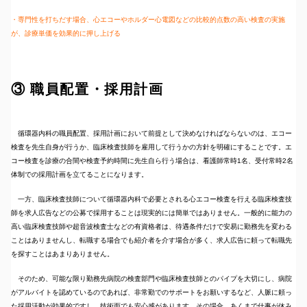
・専門性を打ちだす場合、心エコーやホルダー心電図などの比較的点数の高い検査の実施
が、診療単価を効果的に押し上げる
③ 職員配置・採用計画
循環器内科の職員配置、採用計画において前提として決めなければならないのは、エコー
検査を先生自身が行うか、臨床検査技師を雇用して行うかの方針を明確にすることです。エ
コー検査を診療の合間や検査予約時間に先生自ら行う場合は、看護師常時1名、受付常時2名
体制での採用計画を立てることになります。
一方、臨床検査技師について循環器内科で必要とされる心エコー検査を行える臨床検査技
師を求人広告などの公募で採用することは現実的には簡単ではありません。一般的に能力の
高い臨床検査技師や超音波検査士などの有資格者は、待遇条件だけで安易に勤務先を変わる
ことはありませんし、転職する場合でも紹介者を介す場合が多く、求人広告に頼って転職先
を探すことはあまりありません。
そのため、可能な限り勤務先病院の検査部門や臨床検査技師とのパイプを大切にし、病院
がアルバイトを認めているのであれば、非常勤でのサポートをお願いするなど、人脈に頼っ
た採用活動が効果的ですし、技術面でも安心感があります。その場合、あくまで仕事が休み