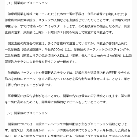
（１）開業前のプロモーション
診療所開業を地域に知っていただくための一番の手段は、住民の皆様にお越しいただき、
診療所の雰囲気や院長、スタッフの人柄などを直接感じていただくことです。その場での好
印象から、すでに地域への口コミがスタートします。そのお披露目の機会となるのが、開業
直前の週末、原則的に土曜日・日曜日の２日間を利用して実施する内覧会です。
開業直前の内覧会の実施は、多くの診療科で浸透していますが、内覧会の告知のために、
一次診療圏（徒歩通院圏内、半径約500m）には、診療所のリーフレットのポスティングを、
二次診療圏（開業エリアの競合環境や人口により変動。概ね半径１kmから２km圏内）には新
聞折込みチラシによる告知を行うことが一般的です。
診療所のリーフレットや新聞折込みチラシでは、記載内容が循環器内科の専門性や先生の
強みを的確にアピールできる内容になっているかを広告制作会社任せにすることなく、細か
く擦り合わせすることが大切です。
医療機関には広告規制があることから、開業の告知は最大の広告機会といえます。認知度
を一気に高めるためにも、開業時に積極的なアピールをしたいところです。
（２）開業後のプロモーション
開業後については、自院ホームページでの情報配信が主なプロモーション活動となりま
す。最近では、先生自身がホームページの更新を簡単にできるシステムを特徴とした商品も
あり、私どもが開業をご支援した先生のなかにも、定期的にブログを更新しておられる先生