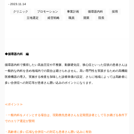
- 2023.11.14
クリニック
プロモーション
事業計画
循環器内科
採用
立地選定
経営戦略
職員
開業
院長
◆循環器内科 編
循環器内科で獲得したい高血圧症や不整脈、動脈硬化症、狭心症といった症状の患者さんは
一般的な内科を含め地域内での競合は避けられません。高い専門性を実践するための高機能
医療機器の導入、実施する検査を加味した診療単価の設定、さらに地域によっては高齢者に
多い合併症への対応等が患者さん囲い込みのポイントになります。
≪ポイント≫
・一般内科をメインとする場合は、現勤務先患者さんを定期受診者として引き継げる条件下
でのエリア選定が賢明
・高齢者に多い広域な合併症への対応も患者さん囲い込みに有効