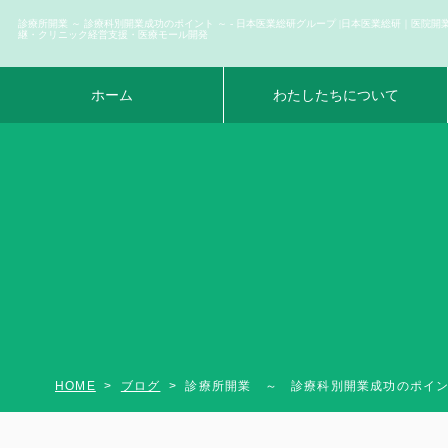
診療所開業 ～ 診療科別開業成功のポイント ～ - 日本医業総研グループ |日本医業総研｜医院開
継・クリニック経営支援・医療モール開発
ホーム
わたしたちについて
HOME
ブログ
診療所開業 ～ 診療科別開業成功のポイ