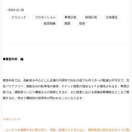
- 2024.11.19
クリニック
プロモーション
事業計画
採用計画
立地選定
経営戦略
開業
院長
◆整形外科 編
整形外科では、高齢者を中心とした足腰の不調等でADLの低下を伴う方への配慮が不可欠で、完
全バリアフリー、複数台分の駐車場の確保、テナント開業の場合も１Ｆが優先されます。事業計
画では、運動器リハビリ機能をどの規模とするか、また検査における画像診断機能をどこまで整
備するか、併せて機能別の採算性が問われることになります。
≪ポイント≫
・リハビリを物療中心に割り切り、消炎・鎮痛にとどまらない、慢性疾患に対するかかりつけ医