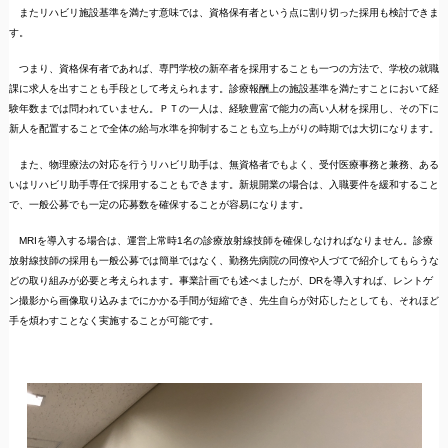
またリハビリ施設基準を満たす意味では、資格保有者という点に割り切った採用も検討できま
す。
つまり、資格保有者であれば、専門学校の新卒者を採用することも一つの方法で、学校の就職
課に求人を出すことも手段として考えられます。診療報酬上の施設基準を満たすことにおいて経
験年数までは問われていません。ＰＴの一人は、経験豊富で能力の高い人材を採用し、その下に
新人を配置することで全体の給与水準を抑制することも立ち上がりの時期では大切になります。
また、物理療法の対応を行うリハビリ助手は、無資格者でもよく、受付医療事務と兼務、ある
いはリハビリ助手専任で採用することもできます。新規開業の場合は、入職要件を緩和すること
で、一般公募でも一定の応募数を確保することが容易になります。
MRIを導入する場合は、運営上常時1名の診療放射線技師を確保しなければなりません。診療
放射線技師の採用も一般公募では簡単ではなく、勤務先病院の同僚や人づてで紹介してもらうな
どの取り組みが必要と考えられます。事業計画でも述べましたが、DRを導入すれば、レントゲ
ン撮影から画像取り込みまでにかかる手間が短縮でき、先生自らが対応したとしても、それほど
手を煩わすことなく実施することが可能です。