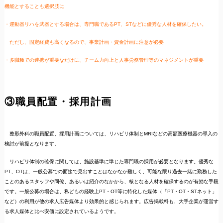
機能とすることも選択肢に
・運動器リハを武器とする場合は、専門職であるPT、STなどに優秀な人材を確保したい。
ただし、固定経費も高くなるので、事業計画・資金計画に注意が必要
・多職種での連携が重要なだけに、チーム力向上と人事労務管理等のマネジメントが重要
③職員配置・採用計画
整形外科の職員配置、採用計画については、リハビリ体制とMRIなどの高額医療機器の導入の
検討が前提となります。
リハビリ体制の確保に関しては、施設基準に準じた専門職の採用が必要となります。優秀な
PT、OTは、一般公募での面接で見出すことはなかなか難しく、可能な限り過去一緒に勤務した
ことのあるスタッフや同僚、あるいは紹介のなかから、核となる人材を確保するのが有効な手段
です。一般公募の場合は、私どもの経験上PT・OT等に特化した媒体（「PT・OT・STネット」
など）の利用が他の求人広告媒体より効果的と感じられます。広告掲載料も、大手企業が運営す
る求人媒体と比べ安価に設定されているようです。