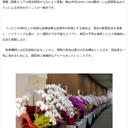
療圏（開業エリアの競合環境や人口により変動。概ね半径1kmから2km圏内）には新聞折込みチ
ラシによる告知を行うことが一般的です。
リハビリやMRIなどの高度な画像診断を診療所の特徴とする場合は、競合の配置状況を考慮
し、バッティングを避け、かつ通院が十分可能なエリアに、相応の予算を確保した上で積極的に
広告を展開します。
医療機関には広告規制があることから、開業の告知は最大の広告機会といえます。認知度を一
気に高めるためにも、開院時に積極的なアピールをしたいところです。