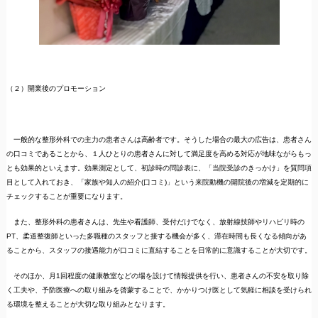
（２）開業後のプロモーション
一般的な整形外科での主力の患者さんは高齢者です。そうした場合の最大の広告は、患者さん
の口コミであることから、１人ひとりの患者さんに対して満足度を高める対応が地味ながらもっ
とも効果的といえます。効果測定として、初診時の問診表に、「当院受診のきっかけ」を質問項
目として入れておき、「家族や知人の紹介(口コミ)」という来院動機の開院後の増減を定期的に
チェックすることが重要になります。
また、整形外科の患者さんは、先生や看護師、受付だけでなく、放射線技師やリハビリ時の
PT、柔道整復師といった多職種のスタッフと接する機会が多く、滞在時間も長くなる傾向があ
ることから、スタッフの接遇能力が口コミに直結することを日常的に意識することが大切です。
そのほか、月1回程度の健康教室などの場を設けて情報提供を行い、患者さんの不安を取り除
く工夫や、予防医療への取り組みを啓蒙することで、かかりつけ医として気軽に相談を受けられ
る環境を整えることが大切な取り組みとなります。