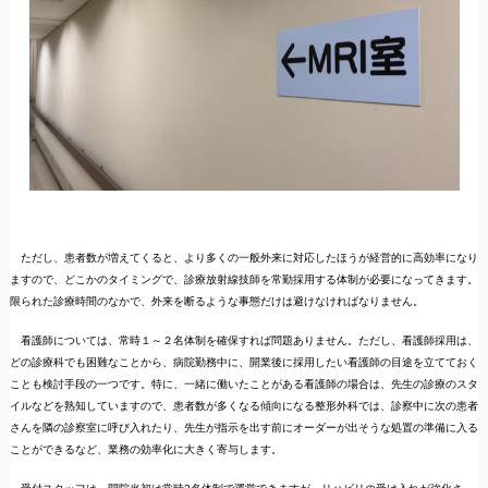
ただし、患者数が増えてくると、より多くの一般外来に対応したほうが経営的に高効率になり
ますので、どこかのタイミングで、診療放射線技師を常勤採用する体制が必要になってきます。
限られた診療時間のなかで、外来を断るような事態だけは避けなければなりません。
看護師については、常時１～２名体制を確保すれば問題ありません。ただし、看護師採用は、
どの診療科でも困難なことから、病院勤務中に、開業後に採用したい看護師の目途を立てておく
ことも検討手段の一つです。特に、一緒に働いたことがある看護師の場合は、先生の診療のスタ
イルなどを熟知していますので、患者数が多くなる傾向になる整形外科では、診察中に次の患者
さんを隣の診察室に呼び入れたり、先生が指示を出す前にオーダーが出そうな処置の準備に入る
ことができるなど、業務の効率化に大きく寄与します。