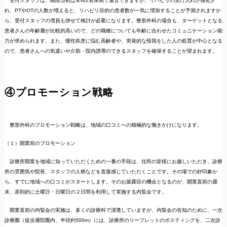
受付スタッフは、開院当初は常時2名体制で運営できますが、リハビリの受け入れが強化さ
れ、PTやOTの人数が増えると、リハビリ目的の患者数が一気に増加することが予測されますか
ら、受付スタッフの増員も併せて検討が必要になります。整形外科の場合も、ターゲットとなる
患者さんの年齢層が比較的高いので、どの職種についても年齢に合わせたコミュニケーション能
力が求められます。また、慢性疾患に悩む高齢者や、突発的な怪我をした人の処置が中心となる
ので、患者さんへの気遣いや介助・院内誘導のできるスタッフを確保することが望まれます。
④プロモーション戦略
整形外科のプロモーション戦略は、地域の口コミへの積極的な働きかけになります。
（１）開業前のプロモーション
診療所開業を地域に知っていただくための一番の手段は、住民の皆様にお越しいただき、診療
所の雰囲気や院長、スタッフの人柄などを直接感じていただくことです。その場での好印象か
ら、すでに地域への口コミがスタートします。そのお披露目の機会となるのが、開業直前の週
末、原則的に土曜日・日曜日の２日間を利用して実施する内覧会です。
開業直前の内覧会の実施は、多くの診療科で浸透していますが、内覧会の告知のために、一次
診療圏（徒歩通院圏内、半径約500m）には、診療所のリーフレットのポスティングを、二次診