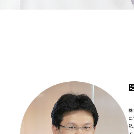
株
に
私
す