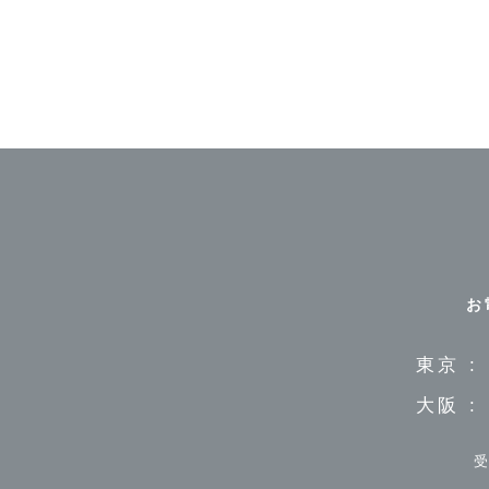
お
東京 :
大阪 :
受