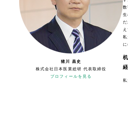
数
生
だ
え
私
に
猪川 昌史
株式会社日本医業総研 代表取締役
プロフィールを見る
私