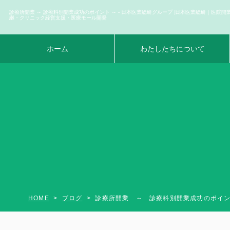
診療所開業 ～ 診療科別開業成功のポイント ～ - 日本医業総研グループ |日本医業総研｜医院開
継・クリニック経営支援・医療モール開発
ホーム
わたしたちについて
HOME
ブログ
診療所開業 ～ 診療科別開業成功のポイ