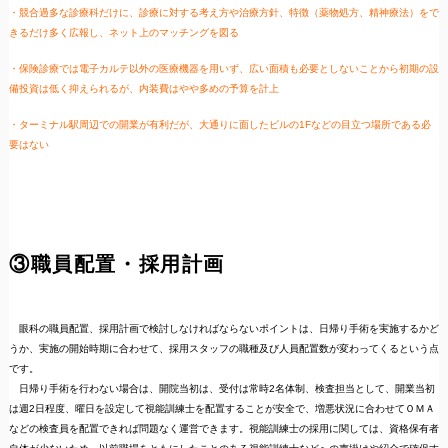
・競合過多な診療科だけに、診療に対する考え方や治療方針、特徴（薬物処方、精神療法）をで
きるだけ多く広報し、ネット上のマッチングを図る
・保険診療では電子カルテ以外の医療機器を用いず、広い面積も必要としないことから初期の設
備投資は低く抑えられるが、内装費はやや多めの予算を計上
・ターミナル駅周辺での開業が有利だが、大通りに面したビルの1Fなどの目立つ場所である必
要はない
③職員配置・採用計画
眼科の職員配置、採用計画で検討しなければならないポイントは、日帰り手術を実施するかど
うか、実施の開始時期に合わせて、採用スタッフの職種及び人員配置数が変わってくるという点
です。
日帰り手術を行わない場合は、開院当初は、受付は常時2名体制、検査担当として、開業当初
は週2日程度、曜日を設定して視能訓練士を配置することが安全で、増悪状況に合わせてＯＭＡ
などの検査員を配置できれば問題なく運営できます。視能訓練士の採用に関しては、資格保有者