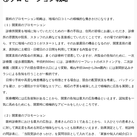
眼科のプロモーション戦略は、地域の口コミへの積極的な働きかけになります。
（１）開業前のプロモーション
診療所開業を地域に知っていただくための一番の手段は、住民の皆様にお越しいただき、診療
所の雰囲気や院長、スタッフの人柄などを直接感じていただくことです。その場での好印象か
ら、すでに地域への口コミがスタートします。そのお披露目の機会となるのが、開業直前の週
末、原則的に土曜日・日曜日の２日間を利用して実施する内覧会です。
開業直前の内覧会の実施は、多くの診療科で浸透していますが、内覧会の告知のために、一次
診療圏（徒歩通院圏内、半径約500m）には、診療所のリーフレットのポスティングを、二次診
療圏（開業エリアの競合環境や人口により変動。概ね半径1kmから2km圏内）には新聞折込みチ
ラシによる告知を行うことが一般的です。
日帰り手術や高度な検査機器などを特徴とする場合は、競合の配置状況を考慮し、バッティン
グを避け、かつ通院が十分可能なエリアに、相応の予算を確保した上で積極的に広告を展開しま
す。
医療機関には広告規制があることから、開業の告知は最大の広告機会といえます。認知度を一
気に高めるためにも、開業時に積極的なアピールをしたいところです。
（２）開業後のプロモーション
眼科診療所における最大の広告は、患者さんの口コミであることから、１人ひとりの患者さん
に対して満足度を高める対応が地味ながらもっとも効果的といえます。効果測定として、初診時
の問診表に、「当院受診のきっかけ」を質問項目として入れておき、「家族や知人の紹介(口コ