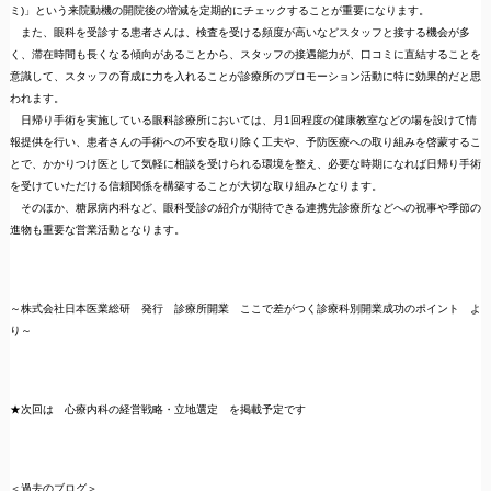
ミ)」という来院動機の開院後の増減を定期的にチェックすることが重要になります。
また、眼科を受診する患者さんは、検査を受ける頻度が高いなどスタッフと接する機会が多
く、滞在時間も長くなる傾向があることから、スタッフの接遇能力が、口コミに直結することを
意識して、スタッフの育成に力を入れることが診療所のプロモーション活動に特に効果的だと思
われます。
日帰り手術を実施している眼科診療所においては、月1回程度の健康教室などの場を設けて情
報提供を行い、患者さんの手術への不安を取り除く工夫や、予防医療への取り組みを啓蒙するこ
とで、かかりつけ医として気軽に相談を受けられる環境を整え、必要な時期になれば日帰り手術
を受けていただける信頼関係を構築することが大切な取り組みとなります。
そのほか、糖尿病内科など、眼科受診の紹介が期待できる連携先診療所などへの祝事や季節の
進物も重要な営業活動となります。
～株式会社日本医業総研 発行 診療所開業 ここで差がつく診療科別開業成功のポイント よ
り～
★次回は 心療内科の経営戦略・立地選定 を掲載予定です
＜過去のブログ＞