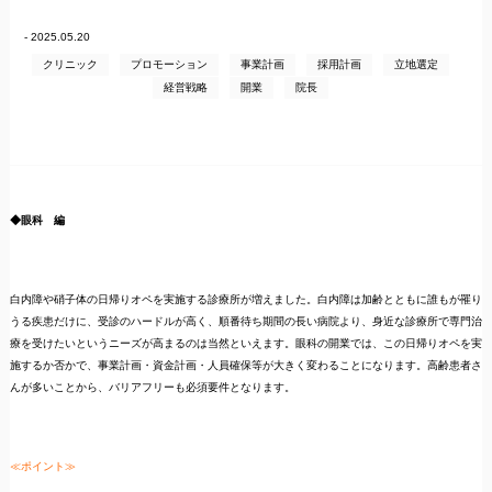
- 2025.05.20
クリニック
プロモーション
事業計画
採用計画
立地選定
経営戦略
開業
院長
◆眼科 編
白内障や硝子体の日帰りオペを実施する診療所が増えました。白内障は加齢とともに誰もが罹り
うる疾患だけに、受診のハードルが高く、順番待ち期間の長い病院より、身近な診療所で専門治
療を受けたいというニーズが高まるのは当然といえます。眼科の開業では、この日帰りオペを実
施するか否かで、事業計画・資金計画・人員確保等が大きく変わることになります。高齢患者さ
んが多いことから、バリアフリーも必須要件となります。
≪ポイント≫