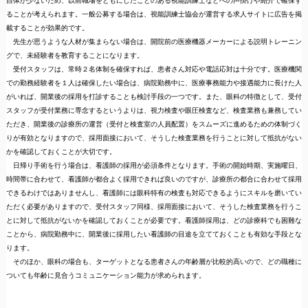
自体が少ないため、以前職場をともにしたことのある視能訓練士などへの声掛けや紹介で確保す
ることが考えられます。一般公募する場合は、視能訓練士協会が運営する求人サイトに広告を掲
載することが効果的です。
先生が思うような人材が集まらない場合は、開院前の医療機器メーカーによる説明トレーニン
グで、未経験者を教育することになります。
受付スタッフは、常時２名体制を確保すれば、患者さん対応や電話応対は十分です。医療機関
での勤務経験者を１人は確保したい場合は、病院勤務中に、医療事務能力や接遇能力に長けた人
がいれば、開業後の採用を打診することも検討手段の一つです。また、眼科の特徴として、受付
スタッフが受付業務に専念するというよりは、視力検査や眼圧検査など、検査業務も兼務してい
ただき、開業後の診療所の運営（受付と検査室の人員配置）をスムーズに進めるための体制づく
りが有効となりますので、採用面接において、そうした検査業務を行うことに対して抵抗がない
かを確認しておくことが大切です。
日帰り手術を行う場合は、看護師の採用が必須条件となります。手術の開始時期、実施曜日、
時間帯に合わせて、看護師が都合よく採用できれば良いのですが、診療所の都合に合わせて採用
できるわけではありませんし、看護師には眼科特有の検査も対応できるようにスキルを磨いてい
ただく必要がありますので、受付スタッフ同様、採用面接において、そうした検査業務を行うこ
とに対して抵抗がないかを確認しておくことが必要です。看護師採用は、どの診療科でも困難な
ことから、病院勤務中に、開業後に採用したい看護師の目途を立てておくことも有効な手段とな
ります。
そのほか、眼科の場合も、ターゲットとなる患者さんの年齢層が比較的高いので、どの職種に
ついても年齢に見合うコミュニケーション能力が求められます。