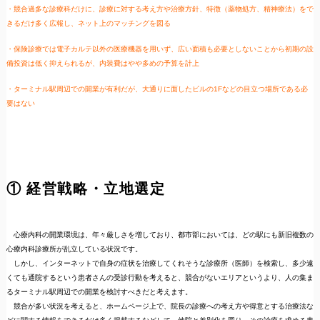
・競合過多な診療科だけに、診療に対する考え方や治療方針、特徴（薬物処方、精神療法）をで
きるだけ多く広報し、ネット上のマッチングを図る
・保険診療では電子カルテ以外の医療機器を用いず、広い面積も必要としないことから初期の設
備投資は低く抑えられるが、内装費はやや多めの予算を計上
・ターミナル駅周辺での開業が有利だが、大通りに面したビルの1Fなどの目立つ場所である必
要はない
① 経営戦略・立地選定
心療内科の開業環境は、年々厳しさを増しており、都市部においては、どの駅にも新旧複数の
心療内科診療所が乱立している状況です。
しかし、インターネットで自身の症状を治療してくれそうな診療所（医師）を検索し、多少遠
くても通院するという患者さんの受診行動を考えると、競合がないエリアというより、人の集ま
るターミナル駅周辺での開業を検討すべきだと考えます。
競合が多い状況を考えると、ホームページ上で、院長の診療への考え方や得意とする治療法な