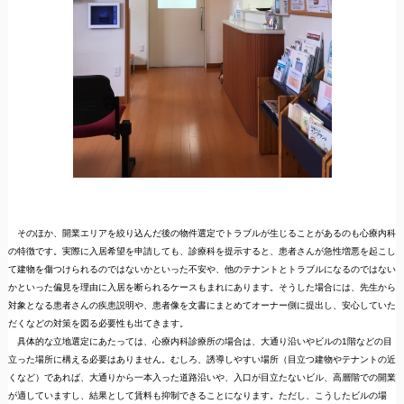
そのほか、開業エリアを絞り込んだ後の物件選定でトラブルが生じることがあるのも心療内科
の特徴です。実際に入居希望を申請しても、診療科を提示すると、患者さんが急性増悪を起こし
て建物を傷つけられるのではないかといった不安や、他のテナントとトラブルになるのではない
かといった偏見を理由に入居を断られるケースもまれにあります。そうした場合には、先生から
対象となる患者さんの疾患説明や、患者像を文書にまとめてオーナー側に提出し、安心していた
だくなどの対策を図る必要性も出てきます。
具体的な立地選定にあたっては、心療内科診療所の場合は、大通り沿いやビルの1階などの目
立った場所に構える必要はありません。むしろ、誘導しやすい場所（目立つ建物やテナントの近
くなど）であれば、大通りから一本入った道路沿いや、入口が目立たないビル、高層階での開業
が適していますし、結果として賃料も抑制できることになります。ただし、こうしたビルの場