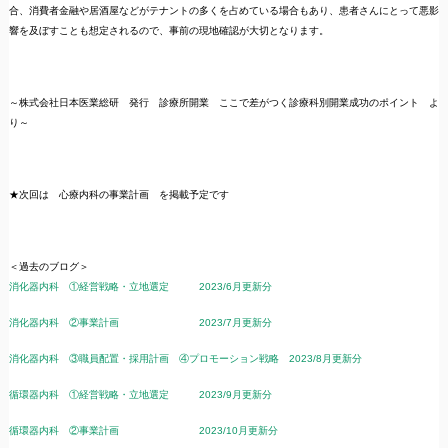
合、消費者金融や居酒屋などがテナントの多くを占めている場合もあり、患者さんにとって悪影
響を及ぼすことも想定されるので、事前の現地確認が大切となります。
～株式会社日本医業総研 発行 診療所開業 ここで差がつく診療科別開業成功のポイント よ
り～
★次回は 心療内科の事業計画 を掲載予定です
＜過去のブログ＞
消化器内科 ①経営戦略・立地選定 2023/6月更新分
消化器内科 ②事業計画 2023/7月更新分
消化器内科 ③職員配置・採用計画 ④プロモーション戦略 2023/8月更新分
循環器内科 ①経営戦略・立地選定 2023/9月更新分
循環器内科 ②事業計画 2023/10月更新分