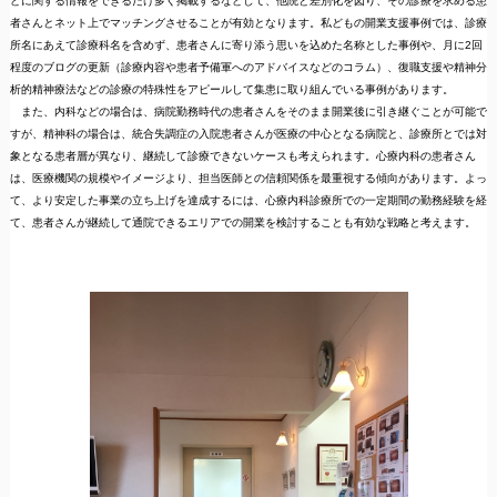
どに関する情報をできるだけ多く掲載するなどして、他院と差別化を図り、その診療を求める患
者さんとネット上でマッチングさせることが有効となります。私どもの開業支援事例では、診療
所名にあえて診療科名を含めず、患者さんに寄り添う思いを込めた名称とした事例や、月に2回
程度のブログの更新（診療内容や患者予備軍へのアドバイスなどのコラム）、復職支援や精神分
析的精神療法などの診療の特殊性をアピールして集患に取り組んでいる事例があります。
また、内科などの場合は、病院勤務時代の患者さんをそのまま開業後に引き継ぐことが可能で
すが、精神科の場合は、統合失調症の入院患者さんが医療の中心となる病院と、診療所とでは対
象となる患者層が異なり、継続して診療できないケースも考えられます。心療内科の患者さん
は、医療機関の規模やイメージより、担当医師との信頼関係を最重視する傾向があります。よっ
て、より安定した事業の立ち上げを達成するには、心療内科診療所での一定期間の勤務経験を経
て、患者さんが継続して通院できるエリアでの開業を検討することも有効な戦略と考えます。