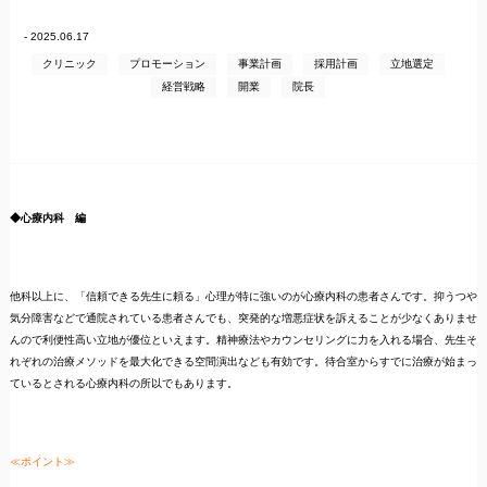
- 2025.06.17
クリニック
プロモーション
事業計画
採用計画
立地選定
経営戦略
開業
院長
◆心療内科 編
他科以上に、「信頼できる先生に頼る」心理が特に強いのが心療内科の患者さんです。抑うつや
気分障害などで通院されている患者さんでも、突発的な増悪症状を訴えることが少なくありませ
んので利便性高い立地が優位といえます。精神療法やカウンセリングに力を入れる場合、先生そ
れぞれの治療メソッドを最大化できる空間演出なども有効です。待合室からすでに治療が始まっ
ているとされる心療内科の所以でもあります。
≪ポイント≫