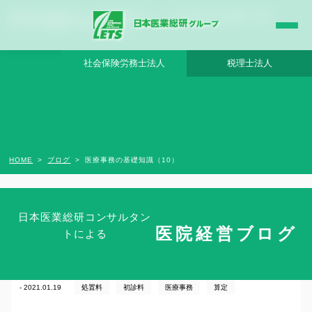
医療事務の基礎知識（10） - 日本医業総研グループ |日本医業総研｜医院開業・承継・
クリニック経営支援・医療モール開発
社会保険労務士法人
税理士法人
HOME
ブログ
医療事務の基礎知識（10）
日本医業総研コンサルタン
医院経営ブログ
トによる
医療事務の基礎知識（10）
- 2021.01.19
処置料
初診料
医療事務
算定