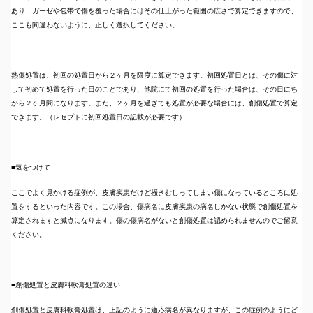
あり、ガーゼや包帯で傷を覆った場合にはその仕上がった範囲の広さで算定できますので、
ここも間違わないように、正しく選択してください。
熱傷処置は、初回の処置日から２ヶ月を限度に算定できます。初回処置日とは、その傷に対
して初めて処置を行った日のことであり、他院にて初回の処置を行った場合は、その日にち
から２ヶ月間になります。また、２ヶ月を過ぎても処置が必要な場合には、創傷処置で算定
できます。（レセプトに初回処置日の記載が必要です）
■気をつけて
ここでよく見かける症例が、皮膚疾患だけど掻きむしってしまい傷になっているところに処
置をするといった内容です。この場合、傷病名に皮膚疾患の病名しかない状態で創傷処置を
算定されますと減点になります。傷の傷病名がないと創傷処置は認められませんのでご留意
ください。
■創傷処置と皮膚科軟膏処置の違い
創傷処置と皮膚科軟膏処置は、上記のように適応病名が異なりますが、この症例のようにど