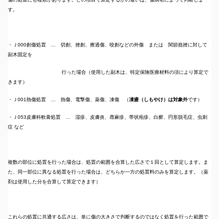
す。
・Ｊ000創傷処置 … 切創、挫創、擦過傷、咬創などの外傷 または 関節捻挫に対して
副木固定を
行った場合（使用した副木は、特定保険医療材料の項により算定で
きます）
・Ｊ001熱傷処置 … 熱傷、電撃傷、薬傷、凍傷 （
凍瘡
（しもやけ）
は対象外
です）
・Ｊ053皮膚科軟膏処置 … 湿疹、皮膚炎、蕁麻疹、帯状疱疹、白癬、円形脱毛症、虫刺
症 など
複数の部位に処置を行った場合は、処置の範囲を合算した広さで１回として算定します。ま
た、同一部位に異なる処置を行った場合は、どちらか一方の処置料のみを算定します。（薬
剤は使用した分を合算して算定できます）
これらの処置に共通する広さは、単に傷の大きさで判断するのではなく処置を行った範囲で