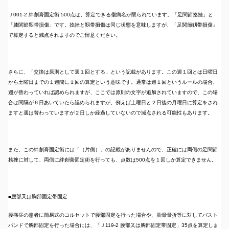
Ｊ001-2 絆創膏固定術 500点は、算定できる傷病名が限られています。「足関節捻挫」と
「膝関節靱帯損傷」です。捻挫と靱帯損傷は同じ状態を意味しますが、「足関節靱帯損傷」
で算定すると減点されますのでご留意ください。
さらに、「交換は原則として週１回とする」という記載があります。この週１回とは日曜日
から土曜日までの１週間に１回の算定という意味です。通常は週１回というルールの場合、
週が替わっていれば認められますが、ここでは原則の文字が追加されていますので、この場
合は間隔が６日あいていたら認められますが、例えば土曜日と２日後の月曜日に算定をされ
ますと週は替わっていますが２日しか経過していないので減点される可能性もあります。
また、この絆創膏固定術には「（片側）」の記載がありませんので、正確には両側の足関節
捻挫に対して、両側に絆創膏固定術を行っても、点数は500点を１回しか算定できません。
■腰部又は胸部固定帯固定
腰痛症の患者に簡易式のコルセットで腰部固定を行った場合や、肋骨骨折等に対してバスト
バンドで胸部固定を行った場合には、「Ｊ119-2 腰部又は胸部固定帯固定」35点を算定しま