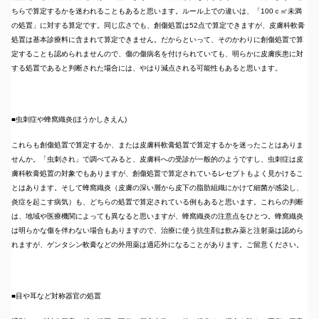
ちらで算定するかを迷われることもあると思います。ルール上での違いは、「100ｃ㎡未満
の処置」に対する算定です。同じ広さでも、創傷処置は52点で算定できますが、皮膚科軟膏
処置は基本診療料に含まれて算定できません。だからといって、そのかわりに創傷処置で算
定することも認められませんので、傷の傷病名を付けられていても、明らかに皮膚疾患に対
する処置であると判断された場合には、やはり減点される可能性もあると思います。
■虫刺症や蜂窩織炎(ほうかしきえん)
これらも創傷処置で算定するか、または皮膚科軟膏処置で算定するかを迷ったことはありま
せんか。「虫刺され」で調べてみると、皮膚科への受診が一般的のようですし、虫刺症は皮
膚科軟膏処置の対象でもありますが、創傷処置で算定されているレセプトもよく見かけるこ
とはあります。そして蜂窩織炎（皮膚の深い層から皮下の脂肪組織にかけて細菌が感染し、
炎症を起こす病気）も、どちらの処置で算定されている例もあると思います。これらの判断
は、地域や医療機関によっても異なると思いますが、蜂窩織炎の注意点をひとつ。蜂窩織炎
は明らかな傷を伴わない場合もありますので、治療に使う抗生剤は飲み薬と注射薬は認めら
れますが、ゲンタシン軟膏などの外用薬は適応外になることがあります。ご留意ください。
■目や耳など対称器官の処置