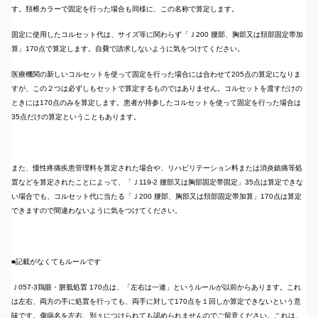
す。頚椎カラーで固定を行った場合も同様に、この名称で算定します。
固定に使用したコルセット代は、サイズ等に関わらず「Ｊ200 腰部、胸部又は頚部固定帯加
算」170点で算定します。自費で請求しないように気をつけてください。
医療機関の新しいコルセットを使って固定を行った場合には合わせて205点の算定になりま
すが、この２つは必ずしもセットで算定するものではありません。コルセットを渡すだけの
ときには170点のみを算定します。患者が持参したコルセットを使って固定を行った場合は
35点だけの算定ということもあります。
また、慢性疼痛疾患管理料を算定された場合や、リハビリテーション料または消炎鎮痛等処
置などを算定されたことによって、「Ｊ119-2 腰部又は胸部固定帯固定」35点は算定できな
い場合でも、コルセット代に当たる「Ｊ200 腰部、胸部又は頚部固定帯加算」170点は算定
できますので間違わないように気をつけてください。
■記載がなくてもルールです
Ｊ057-3鶏眼・胼胝処置 170点は、「左右は一連」というルールが以前からあります。これ
は左右、両方の手に処置を行っても、両手に対して170点を１回しか算定できないという意
味です。傷病名を左右、別々につけられても認められませんのでご留意ください。これは、