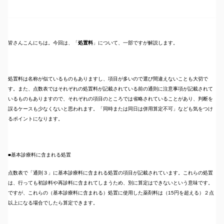
皆さんこんにちは。今回は、「
処置料
」について、一部ですが解説します。
処置料は名称が似ているものもありますし、項目が多いので選び間違えないことも大切で
す。また、点数表ではそれぞれの処置料が記載されている前の通則に注意事項が記載されて
いるものもありますので、それぞれの項目のところでは省略されていることがあり、判断を
誤るケースも少なくないと思われます。「同時または同日は併用算定不可」なども気をつけ
るポイントになります。
■基本診療料に含まれる処置
点数表で「通則３」に基本診療料に含まれる処置の項目が記載されています。これらの処置
は、行っても初診料や再診料に含まれてしまうため、別に算定はできないという意味です。
ですが、これらの（基本診療料に含まれる）処置に使用した薬剤料は（15円を超える）２点
以上になる場合でしたら算定できます。