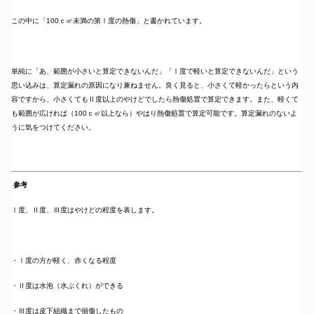
この中に「100ｃ㎡未満の第Ⅰ度の熱傷」と書かれています。
単純に「あ、範囲が小さいと算定できないんだ」「Ⅰ度で軽いと算定できないんだ」という
思い込みは、算定漏れの原因になり兼ねません。良く見ると、小さくて軽かったらという内
容ですから、小さくてもⅡ度以上のやけどでしたら熱傷処置で算定できます。また、軽くて
も範囲が広ければ（100ｃ㎡以上なら）やはり熱傷処置で算定可能です。算定漏れのないよ
うに気をつけてください。
参考
Ⅰ度、Ⅱ度、Ⅲ度はやけどの程度を表します。
・Ⅰ度の方が軽く、赤くなる程度
・Ⅱ度は水泡（水ぶくれ）ができる
・Ⅲ度は皮下組織まで損傷したもの