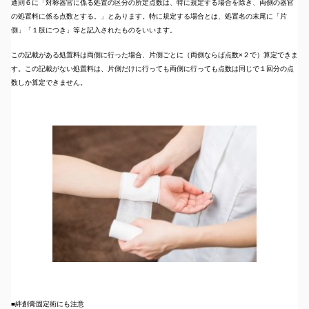
通則６に「対称器官に係る処置の区分の所定点数は、特に規定する場合を除き、両側の器官
の処置料に係る点数とする。」とあります。特に規定する場合とは、処置名の末尾に「片
側」「１肢につき」等と記入されたものをいいます。
この記載がある処置料は両側に行った場合、片側ごとに（両側ならば点数×２で）算定できま
す。この記載がない処置料は、片側だけに行っても両側に行っても点数は同じで１回分の点
数しか算定できません。
■絆創膏固定術にも注意