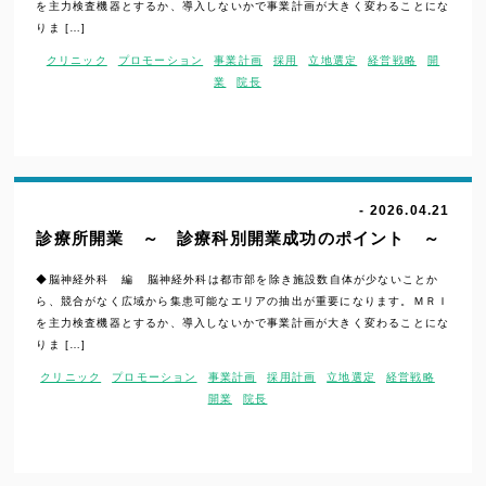
を主力検査機器とするか、導入しないかで事業計画が大きく変わることにな
りま […]
クリニック
プロモーション
事業計画
採用
立地選定
経営戦略
開
業
院長
- 2026.04.21
診療所開業 ～ 診療科別開業成功のポイント ～
◆脳神経外科 編 脳神経外科は都市部を除き施設数自体が少ないことか
ら、競合がなく広域から集患可能なエリアの抽出が重要になります。ＭＲＩ
を主力検査機器とするか、導入しないかで事業計画が大きく変わることにな
りま […]
クリニック
プロモーション
事業計画
採用計画
立地選定
経営戦略
開業
院長