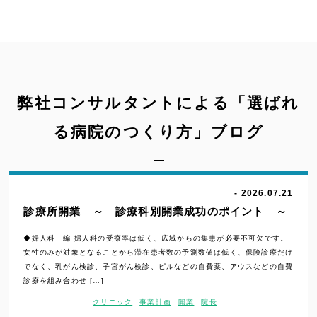
弊社コンサルタントによる「選ばれ
る病院のつくり方」ブログ
- 2026.07.21
診療所開業 ～ 診療科別開業成功のポイント ～
◆婦人科 編 婦人科の受療率は低く、広域からの集患が必要不可欠です。
女性のみが対象となることから滞在患者数の予測数値は低く、保険診療だけ
でなく、乳がん検診、子宮がん検診、ピルなどの自費薬、アウスなどの自費
診療を組み合わせ […]
クリニック
事業計画
開業
院長