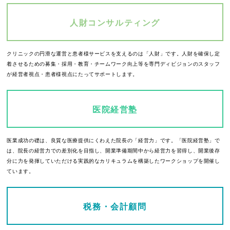
人財コンサルティング
クリニックの円滑な運営と患者様サービスを支えるのは「人財」です。人財を確保し定
着させるための募集・採用・教育・チームワーク向上等を専門ディビジョンのスタッフ
が経営者視点・患者様視点にたってサポートします。
医院経営塾
医業成功の礎は、良質な医療提供にくわえた院長の「経営力」です。「医院経営塾」で
は、院長の経営力での差別化を目指し、開業準備期間中から経営力を習得し、開業後存
分に力を発揮していただける実践的なカリキュラムを構築したワークショップを開催し
ています。
税務・会計顧問