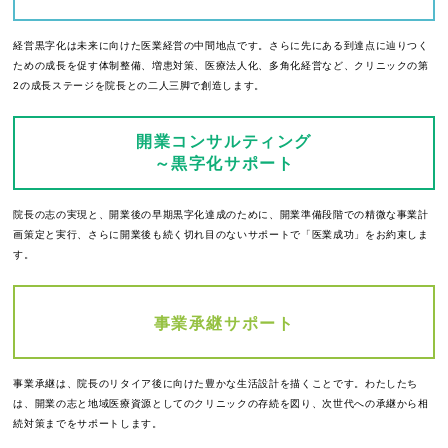
経営黒字化は未来に向けた医業経営の中間地点です。さらに先にある到達点に辿りつく
ための成長を促す体制整備、増患対策、医療法人化、多角化経営など、クリニックの第
2の成長ステージを院長との二人三脚で創造します。
開業コンサルティング
～黒字化サポート
院長の志の実現と、開業後の早期黒字化達成のために、開業準備段階での精微な事業計
画策定と実行、さらに開業後も続く切れ目のないサポートで「医業成功」をお約束しま
す。
事業承継サポート
事業承継は、院長のリタイア後に向けた豊かな生活設計を描くことです。わたしたち
は、開業の志と地域医療資源としてのクリニックの存続を図り、次世代への承継から相
続対策までをサポートします。