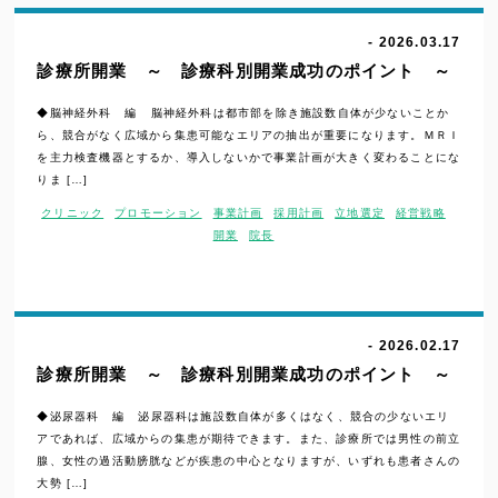
- 2026.03.17
診療所開業 ～ 診療科別開業成功のポイント ～
◆脳神経外科 編 脳神経外科は都市部を除き施設数自体が少ないことか
ら、競合がなく広域から集患可能なエリアの抽出が重要になります。ＭＲＩ
を主力検査機器とするか、導入しないかで事業計画が大きく変わることにな
りま […]
クリニック
プロモーション
事業計画
採用計画
立地選定
経営戦略
開業
院長
- 2026.02.17
診療所開業 ～ 診療科別開業成功のポイント ～
◆泌尿器科 編 泌尿器科は施設数自体が多くはなく、競合の少ないエリ
アであれば、広域からの集患が期待できます。また、診療所では男性の前立
腺、女性の過活動膀胱などが疾患の中心となりますが、いずれも患者さんの
大勢 […]