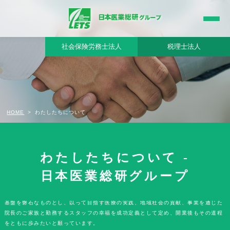
医師の人生と、地域医療の未来を、線で支える。
社会保険労務士法人
税理士法人
HOME
わたしたちについて
クリニック開業の「志」を
わたしたちについて -
体現する「経営力」へ。
日本医業総研グループ
日本医業総研グループは、クリニック開業・医院開業の成功において、院長の経営
基盤を磐石なものとし、以って目指す医療の実践、地域社会の貢献、事業を通じた
院長のご家族と勤務するスタッフの幸福を成功定義として定め、開業後もその道程
をともに歩みたいと願っています。