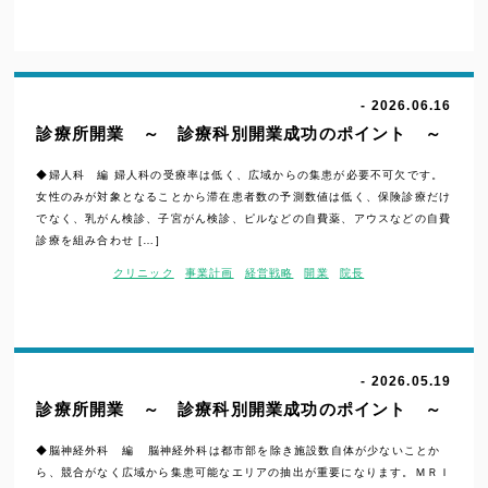
- 2026.06.16
診療所開業 ～ 診療科別開業成功のポイント ～
◆婦人科 編 婦人科の受療率は低く、広域からの集患が必要不可欠です。
女性のみが対象となることから滞在患者数の予測数値は低く、保険診療だけ
でなく、乳がん検診、子宮がん検診、ピルなどの自費薬、アウスなどの自費
診療を組み合わせ […]
クリニック
事業計画
経営戦略
開業
院長
- 2026.05.19
診療所開業 ～ 診療科別開業成功のポイント ～
◆脳神経外科 編 脳神経外科は都市部を除き施設数自体が少ないことか
ら、競合がなく広域から集患可能なエリアの抽出が重要になります。ＭＲＩ