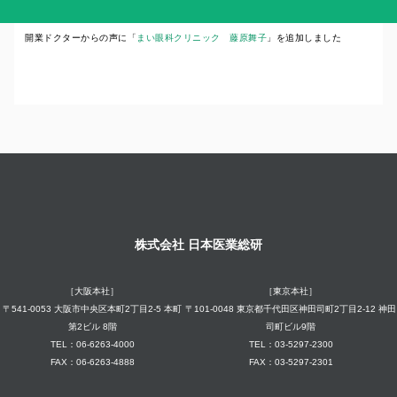
開業ドクターからの声に「
まい眼科クリニック 藤原舞子
」を追加しました
株式会社 日本医業総研
［大阪本社］
［東京本社］
〒541-0053 大阪市中央区本町2丁目2-5 本町
〒101-0048 東京都千代田区神田司町2丁目2-12 神田
第2ビル 8階
司町ビル9階
TEL：06-6263-4000
TEL：03-5297-2300
FAX：06-6263-4888
FAX：03-5297-2301