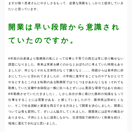
ますが個々患者さんにやさしさをもって、必要な医療をしっかりと提供していき
たいと思っています。
開業は早い段階から意識され
ていたのですか。
6年前の出産後より勤務医の私にとって仕事と子育ての両立は常に切り離せない
課題になりました。将来は実家を継ぐのかなとおぼろげに考えていた時期もあり
ましたが、何となくそれも主体性がなくて嫌だなと……。両親からは基本的に好
きにしていいと言われてきましたが、小学校に進学するこどものケアをひとりで
やるとするとこのまま転勤のある勤務医ではつじつまがあわなくなる（それでも
勤務していた近畿中央病院は一般に比べるとずいぶん寛容な環境ではあり自由に
8年勤務させていただきました）、しかし自分が身に着けた眼科の知識をもって
仕事をすることには需要がある、と感じていましたので、眼科医は辞めたくな
い、そこで社会貢献と家庭を両立できる方法として開業を決心しました。開業に
ついては母も賛同して、ずいぶん協力してくれました。開業医には定年の概念が
ありません。子供ととともに成長しながら、生涯現役で納得のいく医療を続け、
地域に還元できればと思いました。