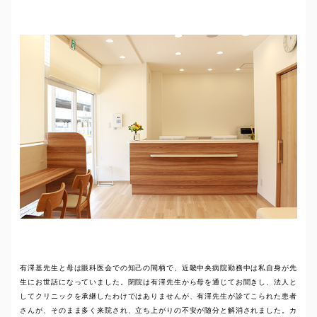
有澤基先生と母は眼科医会での知己の間柄で、近畿中央病院勤務中は私自身が先
生にお世話になっていました。閉院は有澤先生から母を通じてお聞きし、法人と
してクリニックを承継したわけではありませんが、有澤先生が診てこられた患者
さんが、そのまま多く来院され、立ち上がりの不安が随分と解消されました。カ