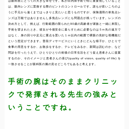
は眼科医にとっての大きな幸せです。私が白内障手術で特に重要視していること
は、眼内レンズに置換する際のピントのコントロールです。誰もが若いころのよ
うに手元から遠くまではっきりと見たいと思うものですが、保険適用の単焦点レ
ンズは万能ではありませんし多焦点レンズにも問題点が残っています。レンズの
決め方として、例えば、行動範囲の限られた90歳の高齢者が家族と一緒に来院し
手術を望まれたとき、彼女が今後安全に暮らすために必要なのは５ｍ先の遠方で
はなく、身の回りや足元に重点を置いた１ｍ以内の範囲で裸眼の良好な視機能だ
という想定ができます。普段ディサービスにいくときにどんな様子か、ひとりで
食事の用意をするか、お散歩をするか、テレビをみるか、新聞は読むのか、など
問診を行ったうえで、ひとりひとりの術後の日常生活をどう捉え患者さんに提案
するのか、そのイメージと患者さんの喜び(quality of vision, quality of life) を
一致させることが眼科医の腕の見せどころでもあると考えます。
手術の腕はそのままクリニッ
クで発揮される先生の強みと
いうことですね。