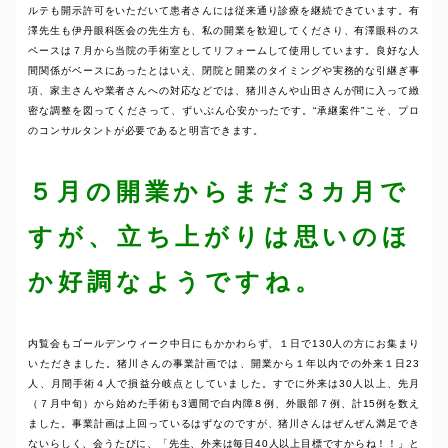
ルテも開示許可をいただいて患者さんには従来通り診療を継続できています。有
澤先生も伊丹眼科医会の先生方も、私の開業を歓迎してくださり、有澤眼科のス
ペースは７月から当院の手術室としてリフォームして使用しています。良好な人
間関係がベースにあったとはいえ、閉院と開業のタイミングや実務的な引継ぎ事
項、家主さんや業者さんへの対応などでは、猪川さんや山田さんが間に入って緻
密な調整を図ってくださって、ずいぶん心安かったです。“承継案件”こそ、プロ
のコンサルタントが必要であると明言できます。
５月の開業からまだ３カ月で
すが、立ち上がりは思いのほ
か好調なようですね。
内覧会もゴールデンウィーク中日にもかかわらず、１日で130人の方にお集まり
いただきました。猪川さんの事業計画では、開業から１年以内での外来１日23
人、月間手術４人で損益分岐点としていました。すでに外来は30人以上、先月
（７月中旬）から始めた手術も3週間で白内障８例、外眼部７例、計15例を数え
ました。事業計画は上回っているはずなのですが、猪川さんはぜんぜん満足でき
ないらしく、会うたびに、「先生、外来は毎日40人以上目標ですからね！！」と