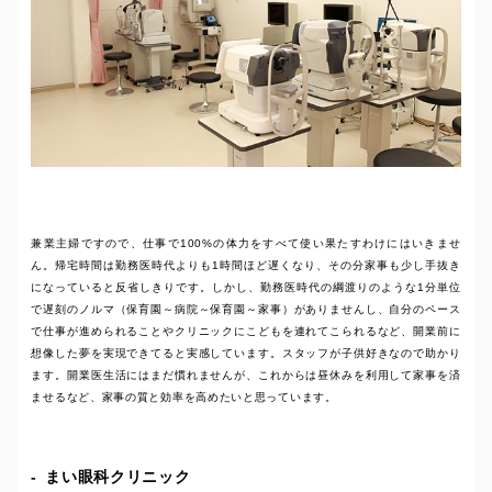
兼業主婦ですので、仕事で100%の体力をすべて使い果たすわけにはいきませ
ん。帰宅時間は勤務医時代よりも1時間ほど遅くなり、その分家事も少し手抜き
になっていると反省しきりです。しかし、勤務医時代の綱渡りのような1分単位
で遅刻のノルマ（保育園～病院～保育園～家事）がありませんし、自分のペース
で仕事が進められることやクリニックにこどもを連れてこられるなど、開業前に
想像した夢を実現できてると実感しています。スタッフが子供好きなので助かり
ます。開業医生活にはまだ慣れませんが、これからは昼休みを利用して家事を済
ませるなど、家事の質と効率を高めたいと思っています。
まい眼科クリニック