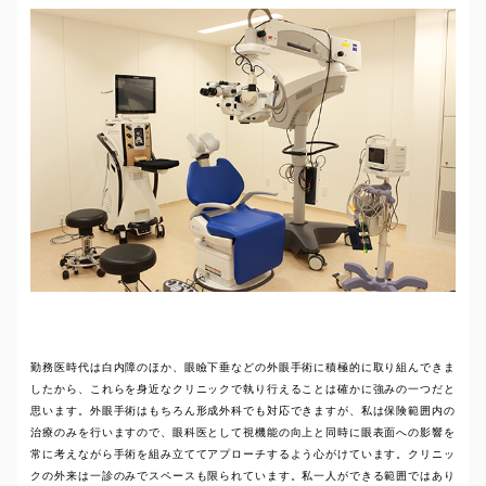
勤務医時代は白内障のほか、眼瞼下垂などの外眼手術に積極的に取り組んできま
したから、これらを身近なクリニックで執り行えることは確かに強みの一つだと
思います。外眼手術はもちろん形成外科でも対応できますが、私は保険範囲内の
治療のみを行いますので、眼科医として視機能の向上と同時に眼表面への影響を
常に考えながら手術を組み立ててアプローチするよう心がけています。クリニッ
クの外来は一診のみでスペースも限られています。私一人ができる範囲ではあり