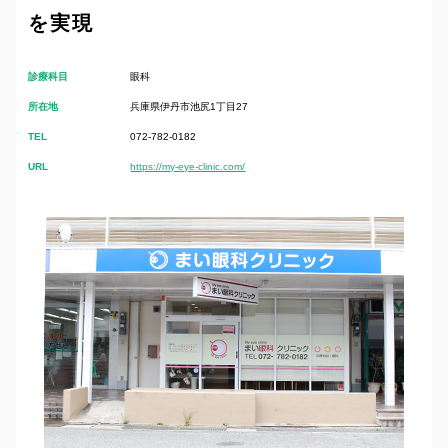
を実現
診療科目
眼科
所在地
兵庫県伊丹市池尻1丁目27
TEL
072-782-0182
URL
https://my-eye-clinic.com/