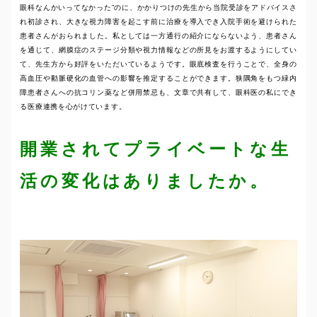
眼科なんかいってなかった”のに、かかりつけの先生から当院受診をアドバイスさ
れ初診され、大きな視力障害を起こす前に治療を導入でき入院手術を避けられた
患者さんがおられました。私としては一方通行の紹介にならないよう、患者さん
を通じて、網膜症のステージ分類や視力情報などの所見をお渡するようにしてい
て、先生方から好評をいただいているようです。眼底検査を行うことで、全身の
高血圧や動脈硬化の血管への影響を推定することができます。狭隅角をもつ緑内
障患者さんへの抗コリン薬など併用禁忌も、文章で共有して、眼科医の私にでき
る医療連携を心がけています。
開業されてプライベートな生
活の変化はありましたか。