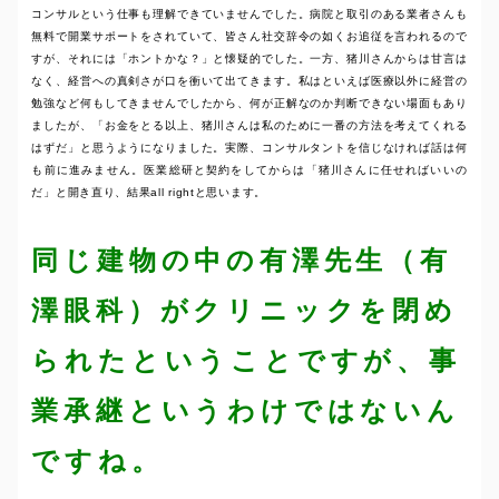
コンサルという仕事も理解できていませんでした。病院と取引のある業者さんも
無料で開業サポートをされていて、皆さん社交辞令の如くお追従を言われるので
すが、それには「ホントかな？」と懐疑的でした。一方、猪川さんからは甘言は
なく、経営への真剣さが口を衝いて出てきます。私はといえば医療以外に経営の
勉強など何もしてきませんでしたから、何が正解なのか判断できない場面もあり
ましたが、「お金をとる以上、猪川さんは私のために一番の方法を考えてくれる
はずだ」と思うようになりました。実際、コンサルタントを信じなければ話は何
も前に進みません。医業総研と契約をしてからは「猪川さんに任せればいいの
だ」と開き直り、結果all rightと思います。
同じ建物の中の有澤先生（有
澤眼科）がクリニックを閉め
られたということですが、事
業承継というわけではないん
ですね。