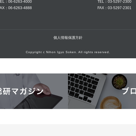
EL：06-6263-4000
TEL：03-5297-2300
AX：06-6263-4888
FAX：03-5297-2301
個人情報保護方針
Copyright c Nihon Igyo Soken. All rights reserved.