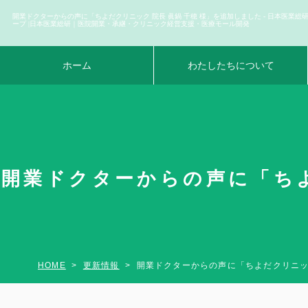
開業ドクターからの声に「ちよだクリニック 院長 眞鍋 千穂 様」を追加しました - 日本医業総
ープ |日本医業総研｜医院開業・承継・クリニック経営支援・医療モール開発
ホーム
わたしたちについて
開業ドクターからの声に「ちよ
HOME
更新情報
開業ドクターからの声に「ちよだクリニッ