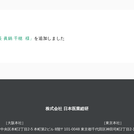
 眞鍋 千穂 様」
を追加しました
株式会社 日本医業総研
［大阪本社］
［東京本社］
阪市中央区本町2丁目2-5 本町第2ビル 8階
〒101-0048 東京都千代田区神田司町2丁目2-