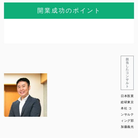
開業成功のポイント
担
当
し
た
コ
ン
サ
ル
ト
日本医業
総研東京
本社 コ
ンサルテ
ィング部
加藤義光