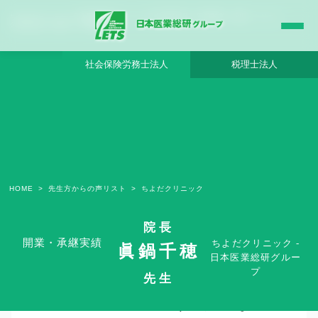
ちよだクリニック - 日本医業総研グループ |日本医業総研｜医院開業・承継・クリニッ
ク経営支援・医療モール開発
社会保険労務士法人
税理士法人
HOME
先生方からの声リスト
ちよだクリニック
院長
開業・承継実績
ちよだクリニック -
眞鍋千穂
日本医業総研グルー
プ
内科・眼科・整形外科の複合的医療機能
先生
から、眼科単科へという変則的な親子間