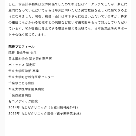
した。前会計事務所は父の関係でしたので私はほぼノータッチでしたが、新たに
顧問になっていただいてからは毎月訪問いただき経営数値を正しく把握できるよ
うになりました。現在、税務・会計は木下さんに担当いただいていますが、将来
の相続にもかかわる地権者との調整など広い守備範囲をもって対応していただい
ています。私が診療に専念できる環境を整える意味でも、日本医業総研のサポー
トを心強く感じています。
院長プロフィール
院長 眞鍋千穂 先生
日本眼科学会 認定眼科専門医
ボトックス 認定医
帝京大学医学部 卒業
帝京大学ちば総合医療センター
千葉県こども病院
帝京大学医学部附属病院
千葉西総合病院
セコメディック病院
2014年 ちよだクリニック（旧豊田脳神経外科）
2023年 ちよだクリニック院長（親子間事業承継）