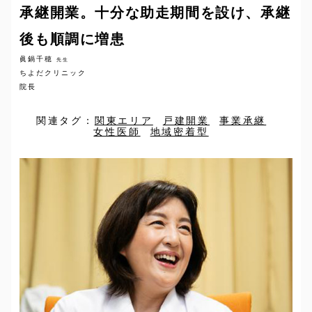
承継開業。十分な助走期間を設け、承継
後も順調に増患
眞鍋千穂
先生
ちよだクリニック
院長
関連タグ：
関東エリア
戸建開業
事業承継
女性医師
地域密着型