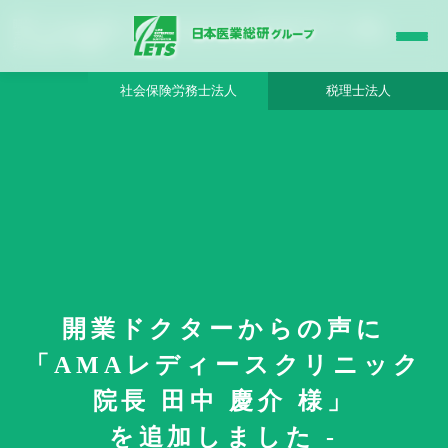
開業ドクターからの声に「AMAレディースクリニック 院長 田中 慶介 様」を追加し
ました - 日本医業総研グループ |日本医業総研｜医院開業・承継・クリニック経営支
援・医療モール開発
社会保険労務士法人
税理士法人
開業ドクターからの声に
HOME
更新情報
「AMAレディースクリニック
開業ドクターからの声に「AMAレディースクリニック 院長 田中 慶介 様」を追
加しました
院長 田中 慶介 様」
を追加しました -