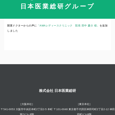
日本医業総研グループ
2023年8月18日
開業ドクターからの声に
「AMAレディースクリニック 院長 田中 慶介 様」
を追加
しました
株式会社 日本医業総研
［大阪本社］
［東京本社］
〒541-0053 大阪市中央区本町2丁目2-5 本町
〒101-0048 東京都千代田区神田司町2丁目2-12 神田
第2ビル 8階
司町ビル9階