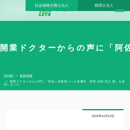
社会保険労務士法人
税理士法人
開業ドクターからの声に「阿佐ヶ谷駅前パール皮膚科 院長 仙田 尚之 様」を追加しま
した - 日本医業総研グループ |日本医業総研｜医院開業・承継・クリニック経営支援・
医療モール開発
開業ドクターからの声に「阿佐
HOME
更新情報
開業ドクターからの声に「阿佐ヶ谷駅前パール皮膚科 院長 仙田 尚之 様」を追
加しました
2022年12月12日