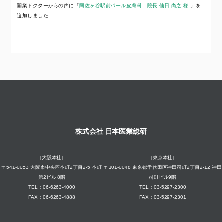
開業ドクターからの声に「
阿佐ヶ谷駅前パール皮膚科 院長 仙田 尚之 様
」を
追加しました
株式会社 日本医業総研
［大阪本社］
［東京本社］
〒541-0053 大阪市中央区本町2丁目2-5 本町
〒101-0048 東京都千代田区神田司町2丁目2-12 神田
第2ビル 8階
司町ビル9階
TEL：06-6263-4000
TEL：03-5297-2300
FAX：06-6263-4888
FAX：03-5297-2301