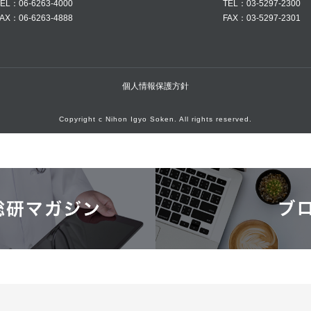
EL：06-6263-4000
TEL：03-5297-2300
AX：06-6263-4888
FAX：03-5297-2301
個人情報保護方針
Copyright c Nihon Igyo Soken. All rights reserved.