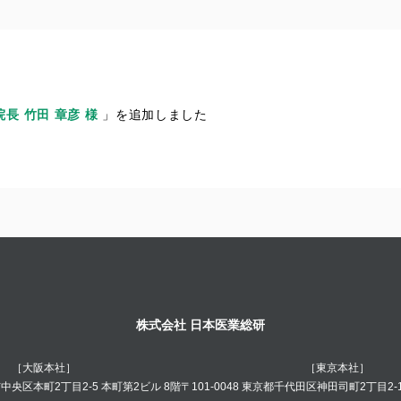
長 竹田 章彦
様
」を追加しました
株式会社 日本医業総研
［大阪本社］
［東京本社］
阪市中央区本町2丁目2-5 本町第2ビル 8階
〒101-0048 東京都千代田区神田司町2丁目2-