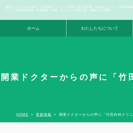
開業ドクターからの声に「竹田内科クリニック 院長 竹田 章彦 様」を追加しました - 日本医業
ループ |日本医業総研｜医院開業・承継・クリニック経営支援・医療モール開発
ホーム
わたしたちについて
開業ドクターからの声に「竹田
HOME
更新情報
開業ドクターからの声に「竹田内科クリニ