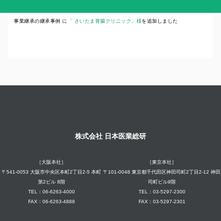
事業継承の継承事例 に
「 さいたま胃腸クリニック」様
を追加しました
株式会社 日本医業総研
［大阪本社］
［東京本社］
〒541-0053 大阪市中央区本町2丁目2-5 本町
〒101-0048 東京都千代田区神田司町2丁目2-12 神田
第2ビル 8階
司町ビル9階
TEL：06-6263-4000
TEL：03-5297-2300
FAX：06-6263-4888
FAX：03-5297-2301