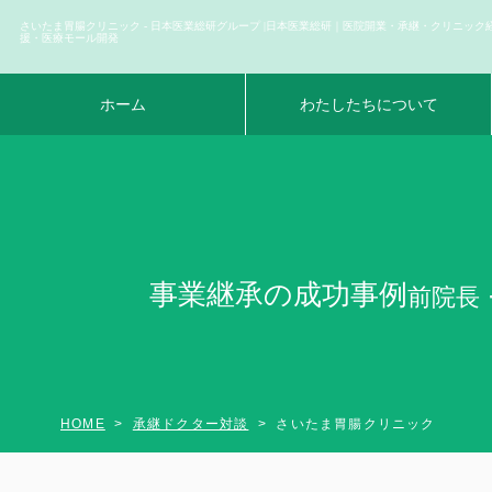
さいたま胃腸クリニック - 日本医業総研グループ |日本医業総研｜医院開業・承継・クリニック
援・医療モール開発
ホーム
わたしたちについて
事業継承の成功事例
前院長
HOME
承継ドクター対談
さいたま胃腸クリニック