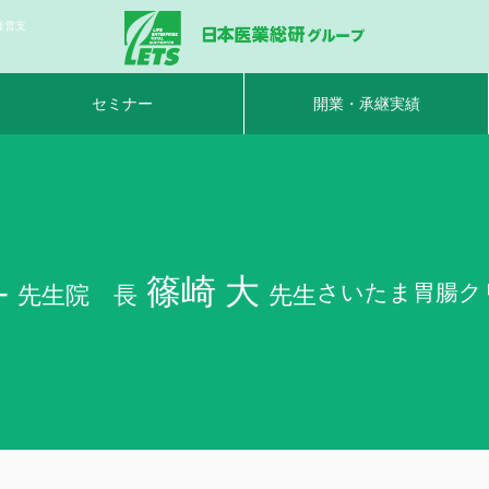
経営支
セミナー
開業・承継実績
-
篠崎 大
さいたま胃腸クリ
先生
院 長
先生