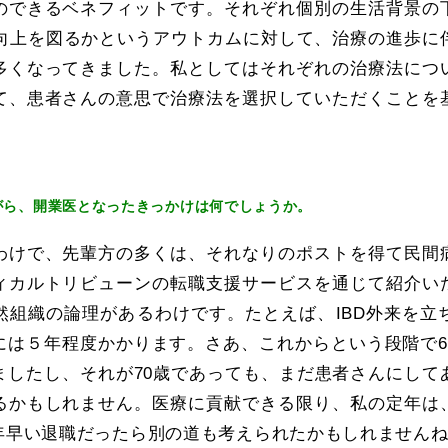
のできるベネフィットです。それぞれ個別の生活背景の
の向上を図るかというアウトカムに対して、治療の進歩に
多くなってきました。私としてはそれぞれの治療法につ
て、患者さんの意思で治療法を選択していただくことを
がら、開業医となったきっかけは何でしょうか。
わけで、先輩方の多くは、それなりのポストを得て民間
ィカルトリビューンの転職支援サービスを通じて紹介い
然組織の論理があるわけです。たとえば、IBD外来を立
には５年程度かかります。さあ、これからという段階で6
ましたし、それが70歳であっても、まだ患者さんにして
るかもしれません。医療に貢献できる限り、私の定年は
年早い退職だったら別の道も考えられたかもしれません