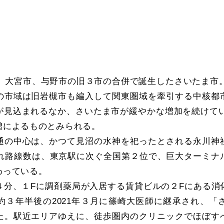
市、大宮市、与野市の旧３市の合併で誕生したさいたま市。
の市域は旧岩槻市も編入して関東圏域を牽引する中核都
が見込まれるなか、さいたま市が緩やかな増加を続けている
増によるものとみられる。
通の中心は、かつて見沼の水神を祀ったとされる永川神
入れ路線数は、東京駅に次ぐ全国第２位で、巨大ターミナ
わっている。
４分、１Fに調剤薬局が入居する賃貸ビルの２Fにある消
約３年半後の2021年３月に篠崎大医師に継承され、「
た。駅近エリアゆえに、徒歩圏内のクリニックでほぼす