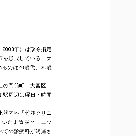
2003年には政令指定
市を形成している。大
のは20歳代、30歳
社の門前町、大宮区。
ル駅周辺は曜日・時間
化器内科「竹並クリニ
さいたま胃腸クリニッ
べての診療科が網羅さ