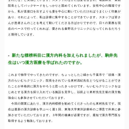
院長としてバックヤードをしっかりと固めてくれています。女性中心の職場です
から、私が直接口を出すよりも妻を中心に動いていただければうまくいく印象が
あり、それによって、私は診療に集中することができています。スタッフは皆さ
んが患者さんのことを考えて動いてくださる方ばかりですので、日々の業務を現
在のペースで行ってくれれば、愛される秦野北クリニックになってくれるだろう
と期待しています。
新たな標榜科目に漢方内科を加えられましたが、駒井先
生はいつ漢方医療を学ばれたのですか。
これまで独学でやってきたのですが、ちょっとしたご縁から千葉市で「頭痛・漢
方のらいむらクリニック」院長をされている來村昌紀先生とつながることができ
たことが本格的に漢方をやろうと思ったきっかけです。らいむらクリニックをは
じめとする漢方を採り入れている施設を見学し、以前より來村先生主催の漢方勉
強会にも参加させていただいております。
今回の開業にあたり、漢方内科標榜を勧めてくださったのも來村先生です。現
在は最新の漢方診療を学ぶべく週１回、東海大学東洋診療科のご厚意で外来に参
加させていただいております。３年間の修練が必要ですが、最短で漢方専門医を
取得するよう勉強しております。