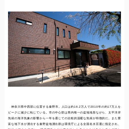
神奈川県中西部に位置する秦野市。人口は約16.2万人で2010年の約17万人を
ピークに減少に転じている。市の中心部は県内唯一の盆地地形ながら、太平洋岸
気候の海洋気象の影響から一年を通じての比較的温暖な気候が特徴的だ。また豊
富な地下水が湧出する秦野盆地湧出群は環境庁による全国名水百選に指定され、