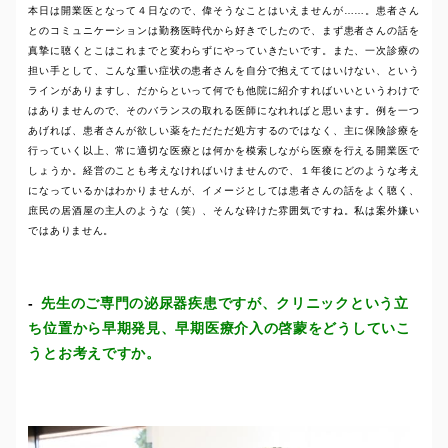
本日は開業医となって４日なので、偉そうなことはいえませんが……。患者さん
とのコミュニケーションは勤務医時代から好きでしたので、まず患者さんの話を
真摯に聴くとこはこれまでと変わらずにやっていきたいです。また、一次診療の
担い手として、こんな重い症状の患者さんを自分で抱えててはいけない、という
ラインがありますし、だからといって何でも他院に紹介すればいいというわけで
はありませんので、そのバランスの取れる医師になれればと思います。例を一つ
あげれば、患者さんが欲しい薬をただただ処方するのではなく、主に保険診療を
行っていく以上、常に適切な医療とは何かを模索しながら医療を行える開業医で
しょうか。経営のことも考えなければいけませんので、１年後にどのような考え
になっているかはわかりませんが、イメージとしては患者さんの話をよく聴く、
庶民の居酒屋の主人のような（笑）、そんな砕けた雰囲気ですね。私は案外嫌い
ではありません。
先生のご専門の泌尿器疾患ですが、クリニックという立
ち位置から早期発見、早期医療介入の啓蒙をどうしていこ
うとお考えですか。