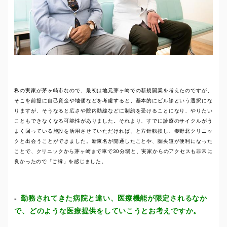
私の実家が茅ヶ崎市なので、最初は地元茅ヶ崎での新規開業を考えたのですが、
そこを前提に自己資金や地価などを考慮すると、基本的にビル診という選択にな
りますが、そうなると広さや院内動線などに制約を受けることになり、やりたい
こともできなくなる可能性がありました。それより、すでに診療のサイクルがう
まく回っている施設を活用させていただければ、と方針転換し、秦野北クリニッ
クと出会うことができました。新東名が開通したことや、圏央道が便利になった
ことで、クリニックから茅ヶ崎まで車で30分弱と、実家からのアクセスも非常に
良かったので「ご縁」を感じました。
勤務されてきた病院と違い、医療機能が限定されるなか
で、どのような医療提供をしていこうとお考えですか。