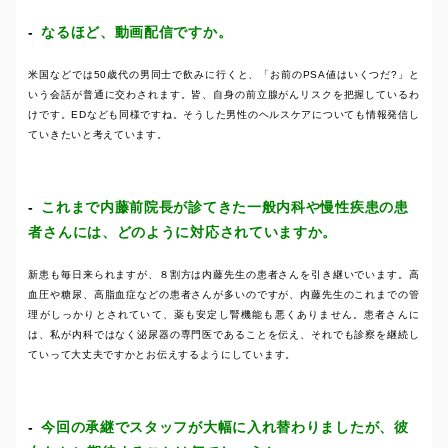
なるほど、動画配信ですか。
米国などでは50歳代の男同士で飲みに行くと、「お前のPSA値はいくつだ?」と
いう会話が普通に交わされます。皆、自身の前立腺がんリスクを把握しているわ
けです。EDなども同様ですね。そうした男性のヘルスケアについても情報発信し
ていきたいと考えています。
これまで内藤前院長が診てきた一般内科や慢性疾患の患
者さんには、どのように対応されていますか。
新患も毎日来られますが、８割方は内藤先生の患者さんを引き継いでいます。高
血圧や糖尿、高脂血症などの患者さんが多いのですが、内藤先生のこれまでの管
理がしっかりとされていて、薬も安定し腎機能も悪くありません。患者さんに
は、私が内科ではなく泌尿器の専門医であることを伝え、それでも診察を継続し
ていって大丈夫ですかとお伝えするようにしています。
今回の承継でスタッフが大幅に入れ替わりましたが、彼