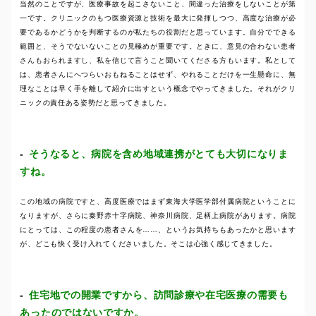
当然のことですが、医療事故を起こさないこと、間違った治療をしないことが第
一です。クリニックのもつ医療資源と技術を最大に発揮しつつ、高度な治療が必
要であるかどうかを判断するのが私たちの役割だと思っています。自分でできる
範囲と、そうでないないことの見極めが重要です。ときに、意見の合わない患者
さんもおられますし、私を信じて言うこと聞いてくださる方もいます。私として
は、患者さんにへつらいおもねることはせず、やれることだけを一生懸命に、無
理なことは早く手を離して紹介に出すという概念でやってきました。それがクリ
ニックの責任ある姿勢だと思ってきました。
そうなると、病院を含め地域連携がとても大切になりま
すね。
この地域の病院ですと、高度医療ではまず東海大学医学部付属病院ということに
なりますが、さらに秦野赤十字病院、神奈川病院、足柄上病院があります。病院
にとっては、この程度の患者さんを……、というお気持ちもあったかと思います
が、どこも快く受け入れてくださいました。そこは心強く感じてきました。
住宅地での開業ですから、訪問診療や在宅医療の需要も
あったのではないですか。