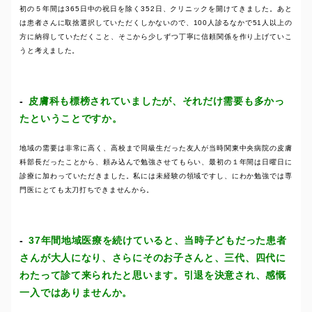
初の５年間は365日中の祝日を除く352日、クリニックを開けてきました。あと
は患者さんに取捨選択していただくしかないので、100人診るなかで51人以上の
方に納得していただくこと、そこから少しずつ丁寧に信頼関係を作り上げていこ
うと考えました。
皮膚科も標榜されていましたが、それだけ需要も多かっ
たということですか。
地域の需要は非常に高く、高校まで同級生だった友人が当時関東中央病院の皮膚
科部長だったことから、頼み込んで勉強させてもらい、最初の１年間は日曜日に
診療に加わっていただきました。私には未経験の領域ですし、にわか勉強では専
門医にとても太刀打ちできませんから。
37年間地域医療を続けていると、当時子どもだった患者
さんが大人になり、さらにそのお子さんと、三代、四代に
わたって診て来られたと思います。引退を決意され、感慨
一入ではありませんか。