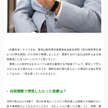
（内藤先生）そうですね。最初は秋田厚生連鹿角組合総合病院（現JA秋田厚生連
かづの厚生病院）の小児科で研鑽しましたが、開業するのであれば内科もある程
度勉強したほうがいいだろうと思いました。
開業した1986年はまさにバブル経済を象徴する不動産ブームで、駅近くで手に
入れられる土地がなかったのです。隣町出身の母の友人がこの周辺の土地を所有
しておられ、一部を譲っていただきました。
自院開業で実現したかった医療は？
当時の私はまだ38歳で、母の出身地というだけで私自身には医療上の知縁のない
落下傘開業のようなものでしたから、がむしゃらに働くだけ働こうと。実際、最