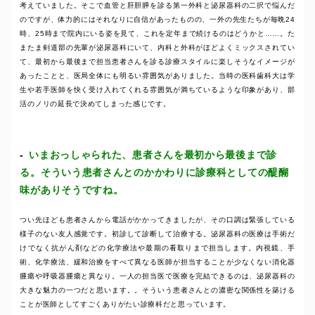
考えていました。そこで血管と肝胆膵を診る第一外科と泌尿器科の二択で悩んだ
のですが、体力的にはそれなりに自信があったものの、一外の先生たちが毎晩24
時、25時まで院内にいる姿を見て、これを定年まで続けるのはどうかと……。た
またま剣道部の先輩が泌尿器科にいて、内科と外科がほどよくミックスされてい
て、最初から最後まで担当患者さんを診る診療スタイルに楽しそうなイメージが
あったことと、医局全体にも明るい雰囲気がありました。当時の医科歯科大は学
生や若手医師を快く受け入れてくれる雰囲気が満ちているような印象があり、部
活のノリの延長で決めてしまった感じです。
いまおっしゃられた、患者さんを最初から最後まで診
る。そういう患者さんとのかかわりに診療科としての醍醐
味がありそうですね。
つい先ほども患者さんから電話がかかってきましたが、その口調は緊張している
様子のない友人感覚です。初診して診断して治療する。泌尿器科の医療は手術だ
けでなく抗がん剤などの化学療法や最期の看取りまで担当します。内視鏡、手
術、化学療法、緩和治療をすべて異なる医師が担当することが少なくない消化器
腫瘍や呼吸器腫瘍と異なり。一人の担当医で医療を完結できるのは、泌尿器科の
大きな魅力の一つだと思います。。そういう患者さんとの濃密な関係性を築ける
ことが医師としてすごくありがたい診療科だと思っています。