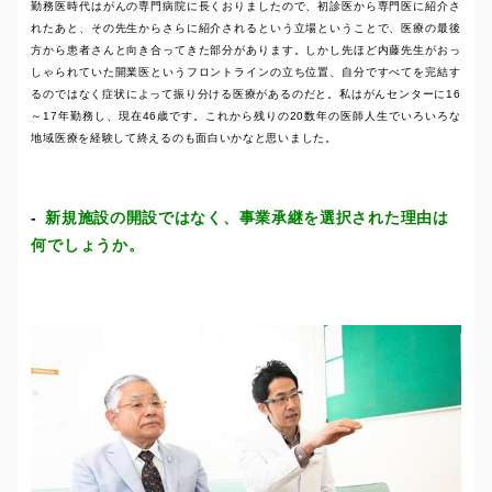
勤務医時代はがんの専門病院に長くおりましたので、初診医から専門医に紹介さ
れたあと、その先生からさらに紹介されるという立場ということで、医療の最後
方から患者さんと向き合ってきた部分があります。しかし先ほど内藤先生がおっ
しゃられていた開業医というフロントラインの立ち位置、自分ですべてを完結す
るのではなく症状によって振り分ける医療があるのだと。私はがんセンターに16
～17年勤務し、現在46歳です。これから残りの20数年の医師人生でいろいろな
地域医療を経験して終えるのも面白いかなと思いました。
新規施設の開設ではなく、事業承継を選択された理由は
何でしょうか。