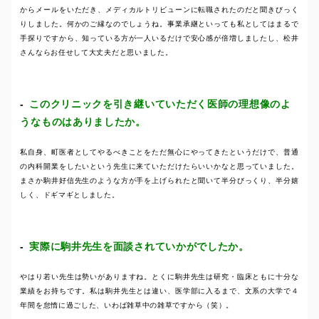
からメールをいただき、メディカルトリビューンに転職されたのだと聞きびっく
りしました。何かのご縁なのでしょうね。事業承継といっても私としてはまるで
手探りですから、知っている方が一人いるだけで安心感が倍増しましたし、松井
さんならお任せして大丈夫だと思いました。
このクリニックを引き継いていただく医師の理想像のよ
うなものはありましたか。
私自身、町医者としてやるべきことをただ無心にやってきたというだけで、普通
の内科開業をしたいという先生に来ていただけたらいいかなと思っていました。
まさか駒井好信先生のような方が手を上げられたと聞いて半分びっくり、半分嬉
しく、ドギマギとしました。
実際に駒井先生を面談されていかがでしたか。
やはり若い先生は勢いがありますね。とくに駒井先生は研究・臨床ともに十分な
業績をお持ちです。私は駒井先生とは違い、医学部に入るまで、文系の大学で４
年間を怠惰に過ごした、いわば雑草中の雑草ですから（笑）。