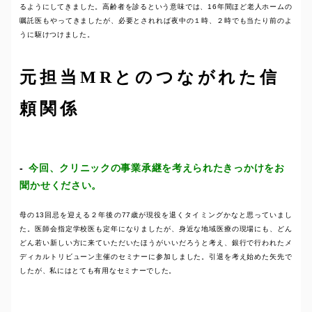
るようにしてきました。高齢者を診るという意味では、16年間ほど老人ホームの
嘱託医もやってきましたが、必要とされれば夜中の１時、２時でも当たり前のよ
うに駆けつけました。
元担当MRとのつながれた信
頼関係
今回、クリニックの事業承継を考えられたきっかけをお
聞かせください。
母の13回忌を迎える２年後の77歳が現役を退くタイミングかなと思っていまし
た。医師会指定学校医も定年になりましたが、身近な地域医療の現場にも、どん
どん若い新しい方に来ていただいたほうがいいだろうと考え、銀行で行われたメ
ディカルトリビューン主催のセミナーに参加しました。引退を考え始めた矢先で
したが、私にはとても有用なセミナーでした。