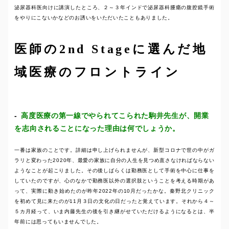
泌尿器科医向けに講演したところ、２～３年インドで泌尿器科腫瘍の腹腔鏡手術
をやりにこないかなどのお誘いをいただいたこともありました。
医師の2nd Stageに選んだ地
域医療のフロントライン
高度医療の第一線でやられてこられた駒井先生が、開業
を志向されることになった理由は何でしょうか。
一番は家族のことです。詳細は申し上げられませんが、新型コロナで世の中がガ
ラリと変わった2020年、最愛の家族に自分の人生を見つめ直さなければならない
ようなことが起こりました。その後しばらくは勤務医として手術を中心に仕事を
していたのですが、心のなかで勤務医以外の選択肢ということを考える時期があ
って、実際に動き始めたのが昨年2022年の10月だったかな。秦野北クリニック
を初めて見に来たのが11月３日の文化の日だったと覚えています。それから４～
５カ月経って、いま内藤先生の後を引き継がせていただけるようになるとは、半
年前には思ってもいませんでした。