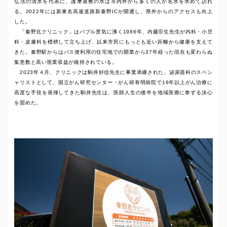
弘法の清水を代表に、護摩屋敷の水は市内外から多くの人が名水を求めて訪れ
る。2022年には新東名高速道路新秦野ICが開通し、県外からのアクセスも向上
した。
「秦野北クリニック」はバブル景気に沸く1986年、内藤宗生先生が内科・小児
科・皮膚科を標榜して立ち上げ、以来市民にもっとも近い距離から健康を支えて
きた。秦野駅からはバス便利用の住宅地での開業から37年経った現在も変わらぬ
集患数と高い医業収益が維持されている。
2023年４月、クリニックは駒井好信先生に事業承継された。泌尿器科のスペシ
ャリストとして、国立がん研究センター・がん研有明病院で16年以上がん治療に
高度な手技を発揮してきた駒井先生は、医師人生の後半を地域医療に奉ずる決心
を固めた。