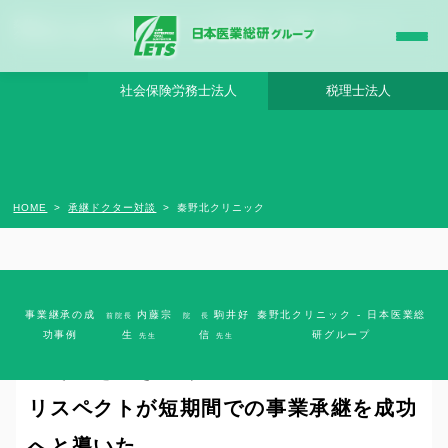
秦野北クリニック - 日本医業総研グループ |日本医業総研｜医院開業・承継・クリニッ
ク経営支援・医療モール開発
社会保険労務士法人
税理士法人
HOME
承継ドクター対談
秦野北クリニック
事業継承の成
内藤宗
駒井好
秦野北クリニック - 日本医業総
前院長
院 長
37年間、全力で育て守ってきた地域医療
功事例
生
信
研グループ
先生
先生
とそれを引き継ぐ医師の使命感。互いの
リスペクトが短期間での事業承継を成功
へと導いた。