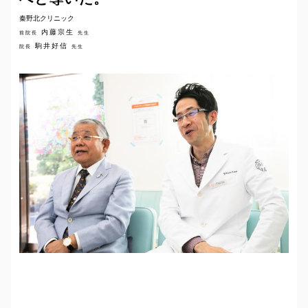
秦野北クリニック
内藤宗生
前院長
先生
駒井好信
院長
先生