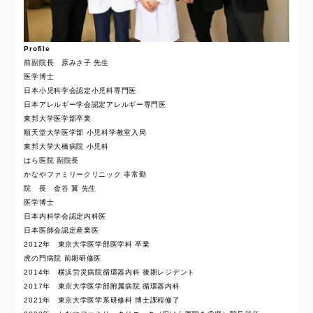
Profile
前副院長 原みさ子 先生
医学博士
日本小児科学会認定小児科専門医
日本アレルギー学会認定アレルギー専門医
東邦大学医学部卒業
順天堂大学医学部 小児科学教室入局
東邦大学大橋病院 小児科
はら医院 副院長
かなやファミリークリニック 非常勤
院 長 金谷 翼 先生
医学博士
日本内科学会認定内科医
日本医師会認定産業医
2012年 東京大学医学部医学科 卒業
虎の門病院 前期研修医
2014年 横浜労災病院循環器内科 後期レジデント
2017年 東京大学医学部附属病院 循環器内科
2021年 東京大学医学系研修科 博士課程修了