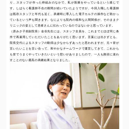
り、スタッフが作った枠組みのなかで、私が医療をやっているという感じで
す。しばらく看護師不在の期間が続いていたようですが、今回入職した看護師
は既存スタッフと年代も近く、承継時に導入した電子カルテの操作など助かっ
ているという声も聞きます。なによりも院内の穏和な人間関係が、そのままク
リニックの姿として患者さんに伝わっているのではないかと思っています。
（原みさ子前副院長）金谷先生には、スタッフ全員を、これまでとほぼ同じ条
件で再雇用していただいたことをありがたく思います。言葉には出さずとも、
院長交代によるスタッフの動揺は少なからずあったと思われますが、元々皆が
言いたいことを言い合って、和やかなチームワークで運営してきて、これから
も皆でうまくやっていきたいという想いがありましたので、一人も路頭に迷わ
すことのない最高の承継結果となりました。