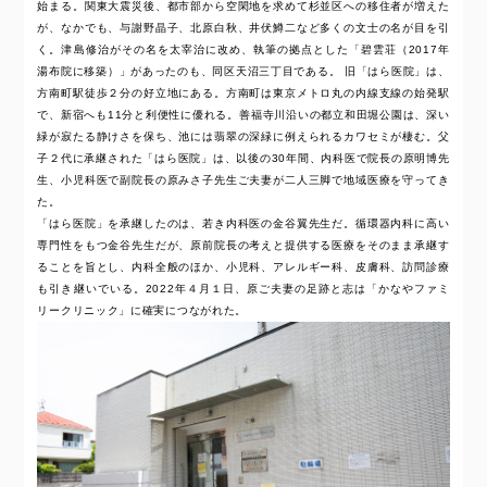
始まる。関東大震災後、都市部から空閑地を求めて杉並区への移住者が増えた
が、なかでも、与謝野晶子、北原白秋、井伏鱒二など多くの文士の名が目を引
く。津島修治がその名を太宰治に改め、執筆の拠点とした「碧雲荘（2017年
湯布院に移築）」があったのも、同区天沼三丁目である。 旧「はら医院」は、
方南町駅徒歩２分の好立地にある。方南町は東京メトロ丸の内線支線の始発駅
で、新宿へも11分と利便性に優れる。善福寺川沿いの都立和田堀公園は、深い
緑が寂たる静けさを保ち、池には翡翠の深緑に例えられるカワセミが棲む。父
子２代に承継された「はら医院」は、以後の30年間、内科医で院長の原明博先
生、小児科医で副院長の原みさ子先生ご夫妻が二人三脚で地域医療を守ってき
た。
「はら医院」を承継したのは、若き内科医の金谷翼先生だ。循環器内科に高い
専門性をもつ金谷先生だが、原前院長の考えと提供する医療をそのまま承継す
ることを旨とし、内科全般のほか、小児科、アレルギー科、皮膚科、訪問診療
も引き継いでいる。2022年４月１日、原ご夫妻の足跡と志は「かなやファミ
リークリニック」に確実につながれた。