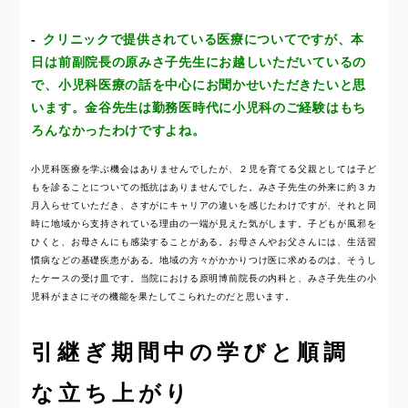
クリニックで提供されている医療についてですが、本
日は前副院長の原みさ子先生にお越しいただいているの
で、小児科医療の話を中心にお聞かせいただきたいと思
います。金谷先生は勤務医時代に小児科のご経験はもち
ろんなかったわけですよね。
小児科医療を学ぶ機会はありませんでしたが、２児を育てる父親としては子ど
もを診ることについての抵抗はありませんでした。みさ子先生の外来に約３カ
月入らせていただき、さすがにキャリアの違いを感じたわけですが、それと同
時に地域から支持されている理由の一端が見えた気がします。子どもが風邪を
ひくと、お母さんにも感染することがある。お母さんやお父さんには、生活習
慣病などの基礎疾患がある。地域の方々がかかりつけ医に求めるのは、そうし
たケースの受け皿です。当院における原明博前院長の内科と、みさ子先生の小
児科がまさにその機能を果たしてこられたのだと思います。
引継ぎ期間中の学びと順調
な立ち上がり