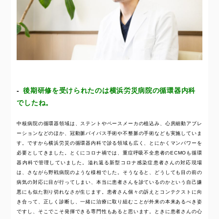
後期研修を受けられたのは横浜労災病院の循環器内科
でしたね。
中核病院の循環器領域は、ステントやペースメーカの植込み、心房細動アブレ
ーションなどのほか、冠動脈バイパス手術や不整脈の手術なども実施していま
す。ですから横浜労災の循環器内科で診る領域も広く、とにかくマンパワーを
必要としてきました。とくにコロナ禍では、重症呼吸不全患者のECMOも循環
器内科で管理していました。溢れ返る新型コロナ感染症患者さんの対応現場
は、さながら野戦病院のような様相でした。そうなると、どうしても目の前の
病気の対応に目が行ってしまい、本当に患者さんを診ているのかという自己嫌
悪にも似た割り切れなさが生じます。患者さん個々の訴えとコンテクストに向
き合って、正しく診断し、一緒に治療に取り組むことが外来の本来あるべき姿
ですし、そこでこそ発揮できる専門性もあると思います。ときに患者さんの心