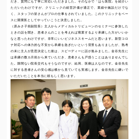
だき、質問にも丁寧に対応いただきました。そのなかで「はら医院」を紹介い
ただいたわけですが、クリニックの経営評価が適正で、業績や施設だけでな
く、スタッフの皆さんがプロの仕事をされていました。このクリニックをベー
スに開業医としてやっていこうと決意しました。
（原みさ子前副院長）主人からメディカルトリビューンのセミナーに参加した
ときの話を聞き、患者さんのことを考えれば廃業するより承継した方がいいか
なと思ったわけですが、非常にいいビジネススキームだと思います。新型コロ
ナ対応への体力的な不安から承継を急ぎたいという背景もありましたが、熟考
の末に主人が意思決定した後は、スピーディーに話が進みました。金谷先生に
は承継の数カ月前から来ていただき、患者さんも戸惑うことはありませんでし
た。隙間ない院長交代もそうなのですが、結局、医療は人なのです。金谷先生
に対する患者さんの安心感は横から見ていても実感します。金谷先生に継いで
いただいたことを本当に頼もしく思います。