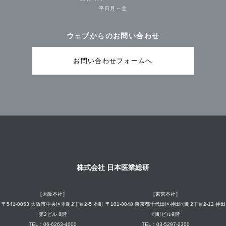
平日月～金
ウェブからのお問い合わせ
お問い合わせフォームへ
株式会社 日本医業総研
［大阪本社］
［東京本社］
〒541-0053 大阪市中央区本町2丁目2-5 本町
〒101-0048 東京都千代田区神田司町2丁目2-12 神田
第2ビル 8階
司町ビル9階
TEL：06-6263-4000
TEL：03-5297-2300