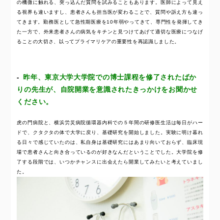
の機微に触れる、突っ込んだ質問を試みることもあります。医師によって見え
る視界も違いますし、患者さんも担当医が変わることで、質問や訴え方も違っ
てきます。勤務医として急性期医療を10年弱やってきて、専門性を発揮してき
た一方で、外来患者さんの病気をキチンと見つけてあげて適切な医療につなげ
ることの大切さ、以ってプライマリケアの重要性を再認識しました。
昨年、東京大学大学院での博士課程を修了されたばか
りの先生が、自院開業を意識されたきっかけをお聞かせ
ください。
虎の門病院と、横浜労災病院循環器内科での５年間の研修医生活は毎日がハー
ドで、クタクタの体で大学に戻り、基礎研究を開始しました。実験に明け暮れ
る日々で感じていたのは、私自身は基礎研究にはあまり向いておらず、臨床現
場で患者さんと向き合っているのが好きなんだということでした。大学院を修
了する段階では、いつかチャンスに出会えたら開業してみたいと考えていまし
た。