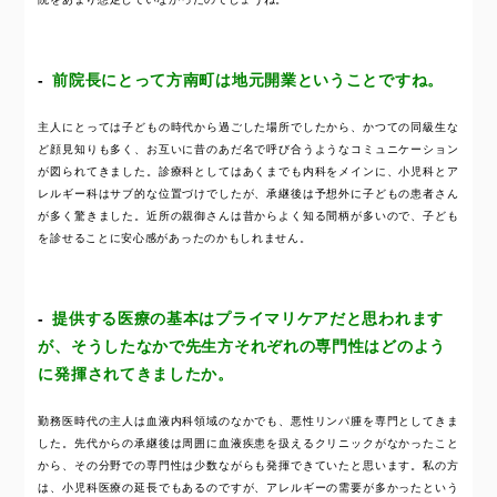
前院長にとって方南町は地元開業ということですね。
主人にとっては子どもの時代から過ごした場所でしたから、かつての同級生な
ど顔見知りも多く、お互いに昔のあだ名で呼び合うようなコミュニケーション
が図られてきました。診療科としてはあくまでも内科をメインに、小児科とア
レルギー科はサブ的な位置づけでしたが、承継後は予想外に子どもの患者さん
が多く驚きました。近所の親御さんは昔からよく知る間柄が多いので、子ども
を診せることに安心感があったのかもしれません。
提供する医療の基本はプライマリケアだと思われます
が、そうしたなかで先生方それぞれの専門性はどのよう
に発揮されてきましたか。
勤務医時代の主人は血液内科領域のなかでも、悪性リンパ腫を専門としてきま
した。先代からの承継後は周囲に血液疾患を扱えるクリニックがなかったこと
から、その分野での専門性は少数ながらも発揮できていたと思います。私の方
は、小児科医療の延長でもあるのですが、アレルギーの需要が多かったという