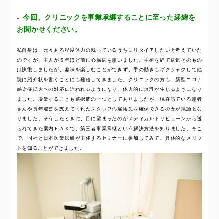
今回、クリニックを事業承継することに至った経緯を
お聞かせください。
私自身は、元々ある程度体力の残っているうちにリタイアしたいと考えていた
のですが、主人が５年ほど前に心臓病を患いました。手術を経て病気そのもの
は快復しましたが、趣味を楽しむことができず、手の動きもギクシャクして他
院に紹介状を書くことにも難儀してきました。クリニックの方も、新型コロナ
感染症拡大への対応に追われるようになり、体力的に無理が生じるようになり
ました。廃業することも選択肢の一つとしてありましたが、現在診ている患者
さんや長年運営を支えてくれたスタッフの雇用先を確保できるのかが議論とな
りました。そうしたときに、目に留まったのがメディカルトリビューンから送
られてきた案内ＦＡＸで、第三者事業承継という解決方法を知りました。そこ
で、同社と日本医業総研が主催するセミナーに参加してみて、具体的なメリッ
トを知ることができました。