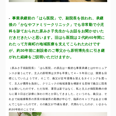
事業承継前の「はら医院」で、副院長を担われ、承継
後の「かなやファミリークリニック」でも非常勤で小児
科を診ておられた原みさ子先生からお話をお聞かせいた
だきだきたいと思います。旧はら医院は２代約40年間に
わたって方南町の地域医療を支えてこられたわけです
が、約30年前に創設者のご尊父から原明博先生に引き継
がれた経緯をご説明いただけますか。
（原みさ子前副院長）「はら医院」の原点は一般的な事業承継とはややニュア
ンスが違うんです。主人の原明博は大学を卒業して４～５年目には、開業を目
標にしていたようです。そこで、義父が定年退職を迎えるタイミングを図っ
て、主人が費用を負担し、クリニックの地域基盤を構築する意味で義父に院長
をお願いしたのです。ただ当初、運営は楽ではなく、私と主人が病院勤務の傍
らに週３日ほど診療に加わり何とか回してきました。というのも、義父は、そ
れまで結核療養所の所長や保健所の勤務が中心で、臨床のキャリアはあまり積
んでこなかったのです。その義父が75歳を過ぎ、代替わりしたのが、いまから
約30年前のことです。