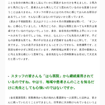
ことを自分の体内に落とし込んでいかに実践するかだけを考えました。２馬力
が１馬力になって、患者さんから果たしてどう思われているのかを直接うかが
うことはありません。スタッフの皆さんにはそれぞれに感じておられる部分が
あるでしょうが、そんなに悪くはないのではないかと思っています。
（原みさ子前副院長）主人はクリニックの４月の実績数値を聞いて、「すごい
ね」と感心していました。１馬力どころか、旧はら医院と比べても８割方は達
成できているのではないでしょうか。多分、金谷先生が時間を上手にコントロ
ールされているのでしょうね。それと、なんといっても先生の人柄です。子ど
もの診察姿を見ても、男の子が泣き止まず恐縮するお母さんに対して、「大丈
夫ですよ。うちの息子が泣き出すともっとすごいですから、全然優秀です」と
笑顔を絶やさずに対応されています。内科領域は本業ですが、患児や親御さん
に与える安心感という意味でも、金谷先生なら小児科医療をお任せして大丈夫
だと思っています。
スタッフの皆さんも「はら医院」から継続雇用されて
いるのですね。やはり、地域や患者さんのことを知るだ
けに先生としても心強いのではないですか。
（金谷翼新院長）前勤務先から気の知れた看護師を一人採用した以外は、皆さ
んに残っていただくことができました。日常的に大分助けられているというよ