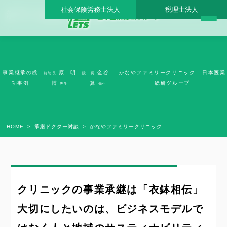
社会保険労務士法人
税理士法人
かなやファミリークリニック - 日本医業総研グループ |日本医業総研｜医院開業・承
継・クリニック経営支援・医療モール開発
事業継承の成
原 明
金谷
かなやファミリークリニック - 日本医業
前院長
院 長
功事例
博
翼
総研グループ
先生
先生
HOME
承継ドクター対談
かなやファミリークリニック
クリニックの事業承継は「衣鉢相伝」
大切にしたいのは、ビジネスモデルで