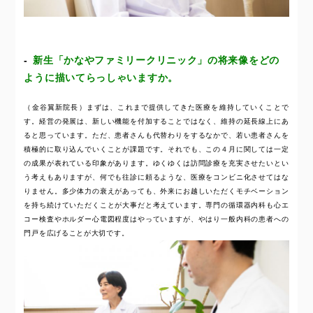
新生「かなやファミリークリニック」の将来像をどの
ように描いてらっしゃいますか。
（金谷翼新院長）まずは、これまで提供してきた医療を維持していくことで
す。経営の発展は、新しい機能を付加することではなく、維持の延長線上にあ
ると思っています。ただ、患者さんも代替わりをするなかで、若い患者さんを
積極的に取り込んでいくことが課題です。それでも、この４月に関しては一定
の成果が表れている印象があります。ゆくゆくは訪問診療を充実させたいとい
う考えもありますが、何でも往診に頼るような、医療をコンビニ化させてはな
りません。多少体力の衰えがあっても、外来にお越しいただくモチベーション
を持ち続けていただくことが大事だと考えています。専門の循環器内科も心エ
コー検査やホルダー心電図程度はやっていますが、やはり一般内科の患者への
門戸を広げることが大切です。