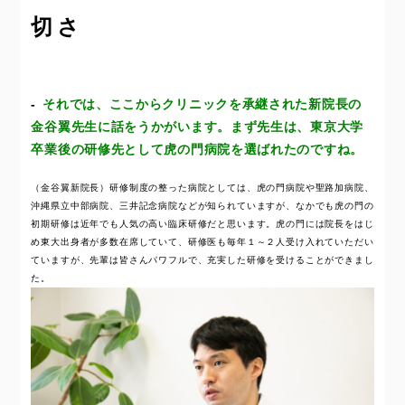
切さ
それでは、ここからクリニックを承継された新院長の
金谷翼先生に話をうかがいます。まず先生は、東京大学
卒業後の研修先として虎の門病院を選ばれたのですね。
（金谷翼新院長）研修制度の整った病院としては、虎の門病院や聖路加病院、
沖縄県立中部病院、三井記念病院などが知られていますが、なかでも虎の門の
初期研修は近年でも人気の高い臨床研修だと思います。虎の門には院長をはじ
め東大出身者が多数在席していて、研修医も毎年１～２人受け入れていただい
ていますが、先輩は皆さんパワフルで、充実した研修を受けることができまし
た。