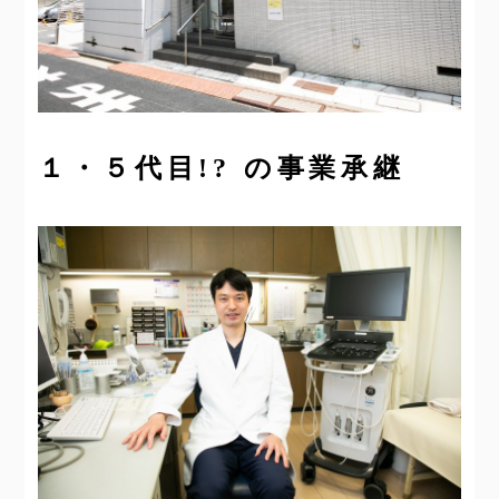
１・５代目!? の事業承継