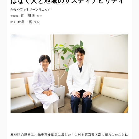
はなく人と地域のサスティナビリティ
かなやファミリークリニック
原 明博
前院長
先生
金谷 翼
院長
先生
杉並区の歴史は、先史東多摩郡に属した４カ村を東京都区部に編入したことに