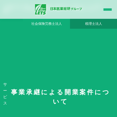
【千葉県 千葉・市原エリア】売上1.5億超、地域に根付く小児科クリニック - 日本医
業総研グループ |日本医業総研｜医院開業・承継・クリニック経営支援・医療モール
開発
社会保険労務士法人
税理士法人
HOME
事業承継による開業案件について
【千葉県 千葉・市原エリア】売上1.5億超、地域に根付く小児科クリニック - 日
本医業総研グループ
サ
ー
事業承継による開業案件につ
ビ
いて
ス
No. 11755