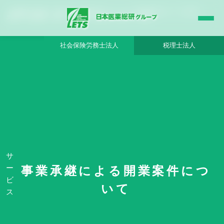
【札幌圏】高収益の一般内科・消化器内科クリニック - 日本医業総研グループ |日本医
業総研｜医院開業・承継・クリニック経営支援・医療モール開発
社会保険労務士法人
税理士法人
HOME
事業承継による開業案件について
【札幌圏】高収益の一般内科・消化器内科クリニック - 日本医業総研グループ
サ
ー
事業承継による開業案件につ
ビ
いて
No. 13283
ス
【札幌圏】高収益の一般内科・消化器