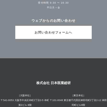
受付時間 9:30 〜 16:30
平日月～金
ウェブからのお問い合わせ
お問い合わせフォームへ
株式会社 日本医業総研
［大阪本社］
［東京本社］
〒541-0053 大阪市中央区本町2丁目2-5 本町
〒101-0048 東京都千代田区神田司町2丁目2-12 神田
第2ビル 8階
司町ビル9階