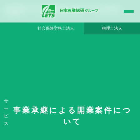
【北海道 西胆振エリア】レセプト枚数月平均1,500枚以上の一般内科・消化器内科 -
日本医業総研グループ |日本医業総研｜医院開業・承継・クリニック経営支援・医療
モール開発
社会保険労務士法人
税理士法人
HOME
事業承継による開業案件について
【北海道 西胆振エリア】レセプト枚数月平均1,500枚以上の一般内科・消化器内
科 - 日本医業総研グループ
サ
ー
事業承継による開業案件につ
ビ
いて
ス
No. 10833