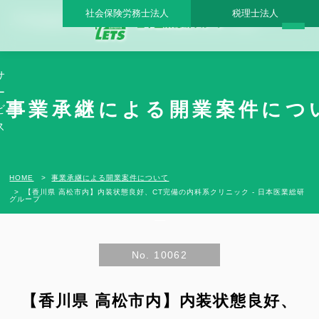
社会保険労務士法人
税理士法人
【香川県 高松市内】内装状態良好、CT完備の内科系クリニック - 日本医業総研グル
ープ |日本医業総研｜医院開業・承継・クリニック経営支援・医療モール開発
サ
ー
事業承継による開業案件につ
ビ
ス
HOME
事業承継による開業案件について
【香川県 高松市内】内装状態良好、CT完備の内科系クリニック - 日本医業総研
グループ
No. 10062
【香川県 高松市内】内装状態良好、