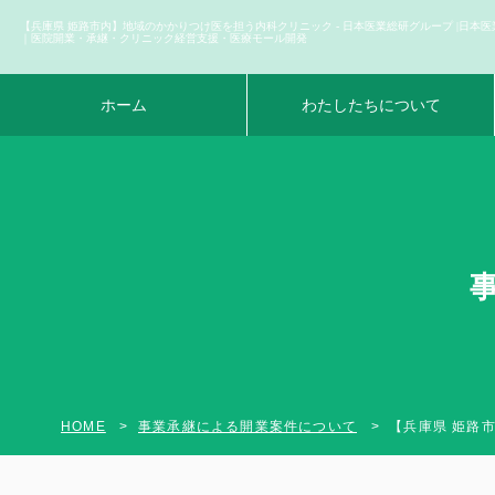
【兵庫県 姫路市内】地域のかかりつけ医を担う内科クリニック - 日本医業総研グループ |日本医
｜医院開業・承継・クリニック経営支援・医療モール開発
ホーム
わたしたちについて
HOME
事業承継による開業案件について
【兵庫県 姫路