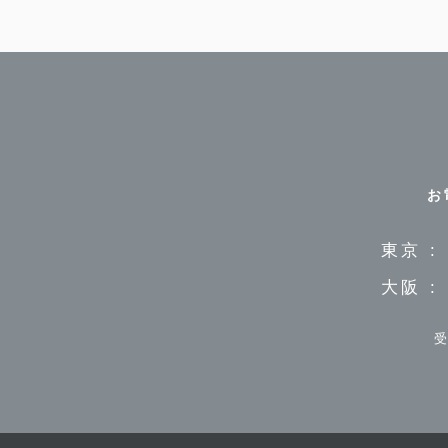
お
東京 :
大阪 :
受