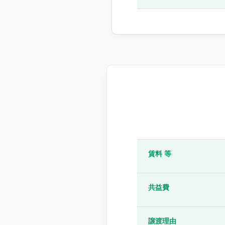
賃料 等
共益費
譲渡理由