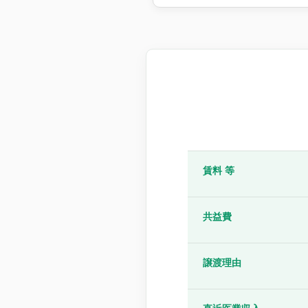
賃料 等
共益費
譲渡理由