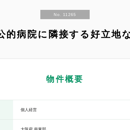
No. 11265
公的病院に隣接する好立地
物件概要
個人経営
大阪府 南東部