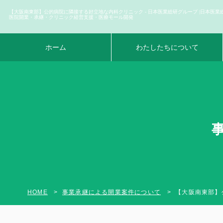
【大阪南東部】公的病院に隣接する好立地な内科クリニック - 日本医業総研グループ |日本医業
医院開業・承継・クリニック経営支援・医療モール開発
ホーム
わたしたちについて
HOME
事業承継による開業案件について
【大阪南東部】