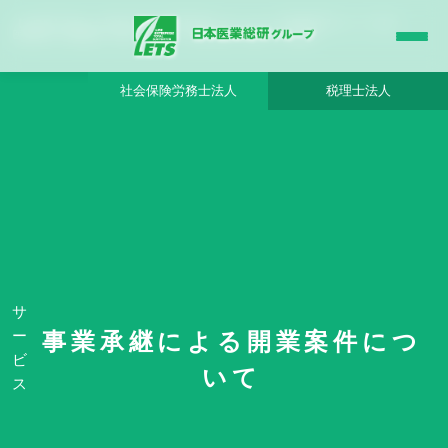
【山口県】安定した収益が見込める整形外科クリニック - 日本医業総研グループ |日本
医業総研｜医院開業・承継・クリニック経営支援・医療モール開発
社会保険労務士法人
税理士法人
HOME
事業承継による開業案件について
【山口県】安定した収益が見込める整形外科クリニック - 日本医業総研グループ
サ
ー
事業承継による開業案件につ
ビ
いて
No. 11222
ス
【山口県】安定した収益が見込める整