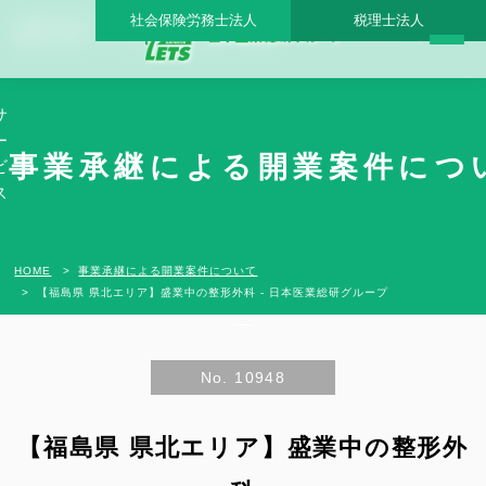
社会保険労務士法人
税理士法人
【福島県 県北エリア】盛業中の整形外科 - 日本医業総研グループ |日本医業総研｜医
院開業・承継・クリニック経営支援・医療モール開発
サ
ー
事業承継による開業案件につ
ビ
ス
HOME
事業承継による開業案件について
【福島県 県北エリア】盛業中の整形外科 - 日本医業総研グループ
No. 10948
【福島県 県北エリア】盛業中の整形外