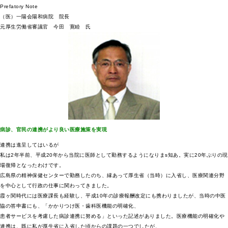
Prefatory Note
（医）一陽会陽和病院 院長
元厚生労働省審議官 今田 寛睦 氏
病診、官民の連携がより良い医療施策を実現
連携は進呈してはいるが
私は2年半前、平成20年から当院に医師として勤務するようになりまs知あ。実に20年ぶりの現
場復帰となったわけです。
広島県の精神保健センターで勤務したのち、縁あって厚生省（当時）に入省し、医療関連分野
を中心として行政の仕事に関わってきました。
霞ヶ関時代には医療課長も経験し、平成10年の診療報酬改定にも携わりましたが、当時の中医
協の答申書にも、「かかりつけ医・歯科医機能の明確化、
患者サービスを考慮した病診連携に努める」といった記述がありました。医療機能の明確化や
連携は、既に私が厚生省に入省した頃からの課題の一つでしたが、