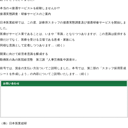
本当の≪接遇サービス≫を経験しませんか!?
接遇実態調査・研修サービスのご案内
日本医業総研では、この度、診療所スタッフの接遇実態調査及び接遇研修サービスを開始しま
した。
医療がサービス業であることは、いまや「常識」となりつつありますが、この意識は提供する
側だけでなく、医療を受ける立場である患者・家族にも
同様な意識として定着しつつあります…（続く）
開業に向けて経営者意識を醸成する
勤務医の為の医院経営塾 第三講『人事労務集中講座Ⅲ』
前号では、賃金の支払い方法ついてご説明しました。本号では、第二部の「スタッフ採用育成
シートを作成しよう」の内容についてご説明いたします…（続く）
（株）日本医業総研