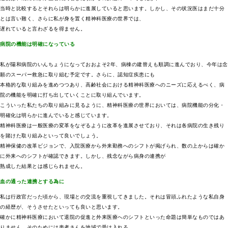
当時と比較するとそれらは明らかに進展していると思います。しかし、その状況医はまだ十分
とは言い難く、さらに私が身を置く精神科医療の世界では、
遅れていると言わざるを得ません。
病院の機能は明確になっている
私が陽和病院のいんちょうになっておおよそ2年、病棟の建替えも順調に進んでおり、今年は念
願のスーパー救急に取り組む予定です。さらに、認知症疾患にも
本格的な取り組みを進めつつあり、高齢社会における精神科医療へのニーズに応えるべく、病
院の機能を明確に打ち出していくことに取り組んでいます。
こういった私たちの取り組みに見るように、精神科医療の世界においては、病院機能の分化・
明確化は明らかに進んでいると感じています。
精神科医療は一般医療の変革をなぞるように改革を進展させており、それは各病院の生き残り
を賭けた取り組みといって良いでしょう。
精神保健の改革ビジョンで、入院医療から外来勤務へのシフトが掲げられ、数の上からは確か
に外来へのシフトが確認できます。しかし、残念ながら病身の連携が
熟成した結果とは感じられません。
血の通った連携とする為に
私は行政官だった頃から、現場との交流を重視してきました。それは冒頭ふれたような私自身
の経歴が、そうさせたといっても良いと思います。
確かに精神科医療において退院の促進と外来医療へのシフトといった命題は簡単なものではあ
りません。そのためには患者さんを地域で受け入れる