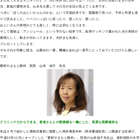
まん丸で大きなオニギリひとつ、日の丸弁当におかずは一つだけ、台所のお皿のままのお弁
当、家族の愛情弁当、お弁当を通してその方の生活が見えてくる本です。
つぎに「ぼくのおじいちゃんのかお」という写真絵本です。図書館で見つけ、子供と何度も借
りて読みました。ページいっぱいに笑ったり、怒ったり、困ったり。
おじいさんの表情がとても楽しく、時には切なくなります。
そして最後は「アンジュール」という字のない絵本です。鉛筆デッサンで書かれた犬の表情が
素晴らしく、動きが伝わってきます。犬好きな友達に
プレゼントしています。
それぞれが印象に残る、お薦めの一冊。機械があれば一度手にとってみていただけたら嬉しい
です。
要町やまもと眼科 院長 山本 禎子 先生
クリニックだからできる、患者さんとの密接感を一義にした、高質な医療提供を
本誌５号で紹介した豊島区要町に開業した岡本整形外科（岡本重雄院長）に隣接する区画で、
平成22年11月にオープンした『要町やまもと眼科』。院長の山本禎子先生は、基幹病院や大学