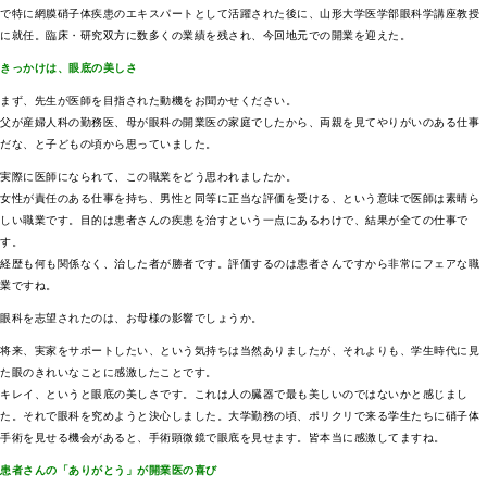
で特に網膜硝子体疾患のエキスパートとして活躍された後に、山形大学医学部眼科学講座教授
に就任。臨床・研究双方に数多くの業績を残され、今回地元での開業を迎えた。
きっかけは、眼底の美しさ
まず、先生が医師を目指された動機をお聞かせください。
父が産婦人科の勤務医、母が眼科の開業医の家庭でしたから、両親を見てやりがいのある仕事
だな、と子どもの頃から思っていました。
実際に医師になられて、この職業をどう思われましたか。
女性が責任のある仕事を持ち、男性と同等に正当な評価を受ける、という意味で医師は素晴ら
しい職業です。目的は患者さんの疾患を治すという一点にあるわけで、結果が全ての仕事で
す。
経歴も何も関係なく、治した者が勝者です。評価するのは患者さんですから非常にフェアな職
業ですね。
眼科を志望されたのは、お母様の影響でしょうか。
将来、実家をサポートしたい、という気持ちは当然ありましたが、それよりも、学生時代に見
た眼のきれいなことに感激したことです。
キレイ、というと眼底の美しさです。これは人の臓器で最も美しいのではないかと感じまし
た。それで眼科を究めようと決心しました。大学勤務の頃、ポリクリで来る学生たちに硝子体
手術を見せる機会があると、手術顕微鏡で眼底を見せます。皆本当に感激してますね。
患者さんの「ありがとう」が開業医の喜び