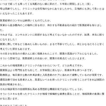
いつまで経っても帰ってくる気配のない娘に呆れて、５年前に閉院しました（笑）。
母は高齢でしたし、クリニックは住宅地のなかにありましたから、立地的にも決して良いとは
いえなかったこともあります。
医業総研のコンサルは納得いくものでしたか。
実家から徒歩圏内のこの物件に目を付け、仲介する不動産会社の紹介で医業総研を知りまし
た。
それまでは、コンサルタントに依頼するなど考えてもいなかったのですが、結果、本当に頼り
になりました！
開業に際して何をどう進めたら良いものか、まるで手探りでしたし、何とかなるだろうと甘く
考えていた部分もあります。
その甘さを担当の小畑さんに鋭く指摘されたことで、開業の意識がリアルになりました。
そういう意味では、医業総研との出会いが、開業の出発点だったといえます。
これからの地域医療とクリニックのありかたについて、どうお考えですか。
開業医はより専門性を打ち出して、大学病院に劣らない、医療水準を持つべきです。
勤務医は、毎日膨大な数の外来診療と入院患者のケアに追われて疲弊しているのが現実です。
通院治療で治せる患者さんを、高度なレベルを持ったクリニックが担うことができれば病院の
負担が軽減されるし、
それが病診双方の信頼関係を高める理想的な機能分化ではないでしょうか。
そういうスキルを持ったクリニックが地域で積極的な連携を図ることが、地域医療の進展に繋
がると思います。
ありがとうございました。