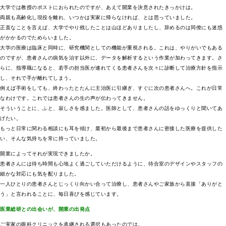
大学では教授のポストにおられたのですが、あえて開業を決意されたきっかけは。
両親も高齢化し現役を離れ、いつかは実家に帰らなければ、とは思っていました。
正直なことを言えば、大学でやり残したことは山ほどありましたし、辞めるのは同僚にも迷惑
がかかるのでためらいました。
大学の医療は臨床と同時に、研究機関としての機能が重視される。これは、やりがいでもある
のですが、患者さんの病気を治す以外に、データを解析するという作業が加わってきます。さ
らに、指導職になると、若手の担当医が連れてくる患者さんを次々に診断して治療方針を指示
し、それで手が離れてしまう。
例えば手術をしても、終わったとたんに主治医に引継ぎ、すぐに次の患者さんへ。これが日常
なわけです。これでは患者さんの生の声が伝わってきません。
そういうことに、ふと、寂しさを感ました。医師として、患者さんの話をゆっくりと聞いてあ
げたい。
もっと日常に関わる相談にも耳を傾け、最初から最後まで患者さんに密接した医療を提供した
い、そんな気持ちを常に持っていました。
開業によってそれが実現できましたか。
患者さんには待ち時間も心地よく過ごしていただけるように、待合室のデザインやスタッフの
細かな対応にも気を配りました。
一人ひとりの患者さんとじっくり向かい合って治療し、患者さんやご家族から直接「ありがと
う」と言われることに、毎日喜びを感じています。
医業総研との出会いが、開業の出発点
ご実家の眼科クリニックを承継される選択もあったのでは。