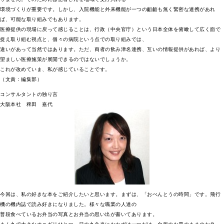
環境づくりが重要です。しかし、入院機能と外来機能が一つの齟齬も無く緊密な連携があれ
ば、可能な取り組みでもあります。
医療提供の現場に戻って感じることは、行政（中央官庁）という日本全体を俯瞰して広く面で
捉え取り組む視点と、個々の病院という点での取り組みでは、
違いがあって当然ではあります。ただ、両者の飲み津名連携、互いの情報提供があれば、より
望ましい医療施策が展開できるのではないでしょうか。
これが改めていま、私が感じていることです。
（文責：編集部）
コンサルタントの独り言
大阪本社 稗田 嘉代
今回は、私の好きな本をご紹介したいと思います。まずは、「おべんとうの時間」です。飛行
機の機内誌で読み好きになりました。様々な職業の人達の
普段食べているお弁当の写真とお弁当の思い出が書いてあります。