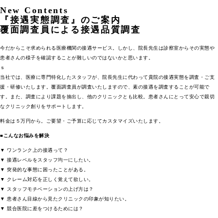
New Contents
『接遇実態調査』のご案内
覆面調査員による接遇品質調査
今だからこそ求められる医療機関の接遇サービス。しかし、院長先生は診察室からその実態や
患者さんの様子を確認することが難しいのではないかと思います。
ｓ
当社では、医療に専門特化したスタッフが、院長先生に代わって貴院の接遇実態を調査・ご支
援・研修いたします。覆面調査員が調査いたしますので、素の接遇を調査することが可能で
す。また、調査により課題を抽出し、他のクリニックとも比較。患者さんにとって安心で親切
なクリニック創りをサポートします。
料金は５万円から。ご要望・ご予算に応じてカスタマイズいたします。
■こんなお悩みを解決
▼ ワンランク上の接遇って？
▼ 接遇レベルをスタッフ均一にしたい。
▼ 突発的な事態に困ったことがある。
▼ クレーム対応を正しく覚えて欲しい。
▼ スタッフモチベーションの上げ方は？
▼ 患者さん目線から見たクリニックの印象が知りたい。
▼ 競合医院に差をつけるためには？