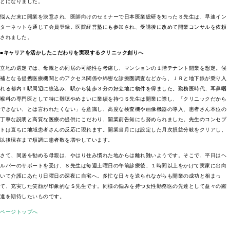
とになりました。
悩んだ末に開業を決意され、医師向けのセミナーで日本医業総研を知ったＳ先生は、早速イン
ターネットを通じて会員登録。医院経営塾にも参加され、受講後に改めて開業コンサルを依頼
されました。
■キャリアを活かしたこだわりを実現するクリニック創りへ
立地の選定では、母親との同居の可能性を考慮し、マンションの１階テナント開業を想定。候
補となる提携医療機関とのアクセス関係や綿密な診療圏調査などから、ＪＲと地下鉄が乗り入
れる都内Ｔ駅周辺に絞込み、駅から徒歩３分の好立地に物件を得ました。勤務医時代、耳鼻咽
喉科の専門医として特に難聴やめまいに業績を持つＳ先生は開業に際し、「クリニックだから
できない、とは言われたくない」を意識し、高度な検査機や画像機器の導入、患者さん本位の
丁寧な説明と高質な医療の提供にこだわり、開業前告知にも努められました。先生のコンセプ
トは直ちに地域患者さんの反応に現れます。開業当月には設定した月次損益分岐をクリアし、
以後現在まで順調に患者数を増やしています。
さて、同居を勧める母親は、やはり住み慣れた地からは離れ難いようです。そこで、平日はヘ
ルパーのサポートを受け、Ｓ先生は毎週土曜日の午前診療後、１時間以上をかけて実家に出向
いて介護にあたり日曜日の深夜に自宅へ。多忙な日々を送られながらも開業の成功と相まっ
て、充実した笑顔が印象的なＳ先生です。同様の悩みを持つ女性勤務医の先達として益々の躍
進を期待したいものです。
ページトップへ