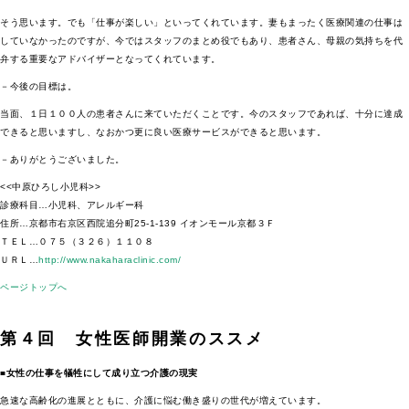
そう思います。でも「仕事が楽しい」といってくれています。妻もまったく医療関連の仕事は
していなかったのですが、今ではスタッフのまとめ役でもあり、患者さん、母親の気持ちを代
弁する重要なアドバイザーとなってくれています。
－今後の目標は。
当面、１日１００人の患者さんに来ていただくことです。今のスタッフであれば、十分に達成
できると思いますし、なおかつ更に良い医療サービスができると思います。
－ありがとうございました。
<<中原ひろし小児科>>
診療科目…小児科、アレルギー科
住所…京都市右京区西院追分町25-1-139 イオンモール京都３Ｆ
ＴＥＬ…０７５（３２６）１１０８
ＵＲＬ…
http://www.nakaharaclinic.com/
ページトップへ
第４回 女性医師開業のススメ
■女性の仕事を犠牲にして成り立つ介護の現実
急速な高齢化の進展とともに、介護に悩む働き盛りの世代が増えています。