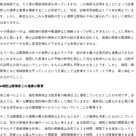
総合病院では、５２床の開放型病床を持っていますが、この病床を活用することによって診療
所との濃厚な連携を構築することが目的でした。現在、診療所登録医は１７３名を数えていま
す。しかし、残念ながらこれら登録医の方々と濃厚な関係が十分に築かれているという状況に
はありません。
その理由の一方は、病院側の医師や看護師など病棟スタッフが忙しすぎるということに求めら
れると思います。例えば診療所の医師が入院中の紹介患者を訪れても、病棟の医師や看護師と
カルテやデータを前に意見交換などできるような余裕がありません。
もう一方には開業医の方々の姿勢にもありそうです。紹介状を書けば形式的な連携はできるか
もしれませんが、退院した患者さんが予後の管理を安心して任せる気持ちになるには、入院中
の訪問も大切ではないでしょうか。もちろん時間も手間もかかることです。しかし、病院・開
業医ともに地域医療を守っていくという立場としては患者オリエンテッドで考え、取り組むべ
きなのでしょう。
■病院は開業医との連携が重要
先に述べたように、急性期病院は入院患者の確保以上に退院していただくことが大切です。当
法人でも、様々な機能を急性期の受け皿として揃えていますが、最終的には最も大きな受け皿
である在宅あるいは介護関連サービスへとつないでいくことが重要です。
そこでは開業医との連携が最も効果的なものとなります。この連携を充実したものにしていく
には、双方の情報共有が鍵の一つになると考えます。ある病院では、病院と地域の開業医が電
子カルテで患者情報を共有し、病院の勤務医は自宅でも２４時間、閲覧できる状況になってい
ます。患者さんを真ん中において開業医、病院勤務医が２４時間、３６５日情報交換できる体