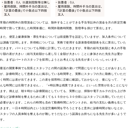
常勤の時間外の割増賃金については、除外することができる手当等以外の賃金を月の所定労働
時間で割って算出した時間単価に、時間外勤務時間数、割増率を掛けて算出します。
また、便宜上健康保険・厚生年金については前提数字を設定していますが、加入条件について
は講義で説明します。所得税については、実務で使用する源泉徴収税額表を元に算出していた
だきます。パートについても同様に計算していただきますが、常勤の給与支給額と本人の手取
り額の差が大きい（給与支給額から差し引く金額が大きい）ことに参加された先生方は驚か
れ、まずはパートのスタッフを採用しようとお考えになる先生が多くいらっしゃいます。
最近の開業事例でも院長とスタッフとの間の認識の違いで問題になりそうなことがありました
が、診療時間として患者さんに掲示している時間帯と、実際にスタッフの方に勤務していただ
く時間には差が出てきます。この差を採用時に正確に確認しておかないと、後になって、「そ
んな時間には出勤できません」、「○時以降は残業できません」といった苦情が出ることになり
ます。例えば、朝９時から診療開始としていても、実際には、掃除や電子カルテの立ち上げ作
業など診療体制を整えるために遅くても１５分から３０分前にはスタッフに出勤していただく
必要があります。これらの時間も含めて勤務時間にカウントされ、給与の支払い義務も生じて
きます。一日８時間以内という法定労働時間を守ろうとすると意外に診療時間が短いなとか、
スタッフの人員体制を整えるのが難しそうだなという認識をお持ちになる先生方が多いようで
す。