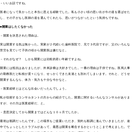
－いいお話ですね。
医者になって良かったと本当に思える経験でした。私も小さい頃の思い出が今の道を選ばせた
し、その子がもし医師の道を選んでくれたら、思いがつながったという気持ちですね。
■開業はしたくなかった
－開業を決意された理由は。
実は開業する気は無かった。実家が２代続いた歯科医院で、兄で３代目ですが、父のいろんな
苦労を見ていて子供の頃から開業医は嫌だなと。
－それがなぜ？ しかも開業には比較的若い年齢ですよね。
開業には抵抗はありましたが、外来診療は大好きでした。一番の理由は子供ですね。医局人事
の勤務医だと転校が度々になり、せっかくできた友達とも別れてしまいます。それと、どうせ
開業するんなら、体力・気力も十分な今かなと。
－医業総研とはどんな出会いだったんでしょう。
私が信頼するコンサルタントの方からの紹介でした。開業に関するいろんなコンサルがありま
すが、その方は医業総研だ、と。
－意思決定してから開業まではどんな１０ヶ月でしたか。
最初は順調だったんです。この場所もご提案いただき、契約も順調に進んでいきましたが、途
中でちょっとしたトラブルがあって、最悪は開業を断念するかというとこまで考えました。で