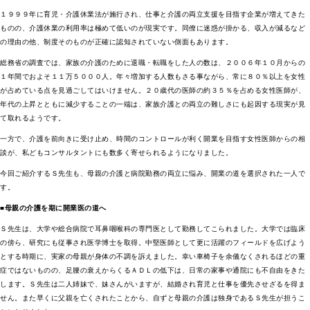
１９９９年に育児・介護休業法が施行され、仕事と介護の両立支援を目指す企業が増えてきた
ものの、介護休業の利用率は極めて低いのが現実です。同僚に迷惑が掛かる、収入が減るなど
の理由の他、制度そのものが正確に認知されていない側面もあります。
総務省の調査では、家族の介護のために退職・転職をした人の数は、２００６年１０月からの
１年間でおよそ１１万５０００人。年々増加する人数もさる事ながら、常に８０％以上を女性
が占めている点を見過ごしてはいけません。２０歳代の医師の約３５％を占める女性医師が、
年代の上昇とともに減少することの一端は、家族介護との両立の難しさにも起因する現実が見
て取れるようです。
一方で、介護を前向きに受け止め、時間のコントロールが利く開業を目指す女性医師からの相
談が、私どもコンサルタントにも数多く寄せられるようになりました。
今回ご紹介するＳ先生も、母親の介護と病院勤務の両立に悩み、開業の道を選択された一人で
す。
■母親の介護を期に開業医の道へ
Ｓ先生は、大学や総合病院で耳鼻咽喉科の専門医として勤務してこられました。大学では臨床
の傍ら、研究にも従事され医学博士を取得。中堅医師として更に活躍のフィールドを広げよう
とする時期に、実家の母親が身体の不調を訴えました。幸い車椅子を余儀なくされるほどの重
症ではないものの、足腰の衰えからくるＡＤＬの低下は、日常の家事や通院にも不自由をきた
します。Ｓ先生は二人姉妹で、妹さんがいますが、結婚され育児と仕事を優先させざるを得ま
せん。また早くに父親を亡くされたことから、自ずと母親の介護は独身であるＳ先生が担うこ