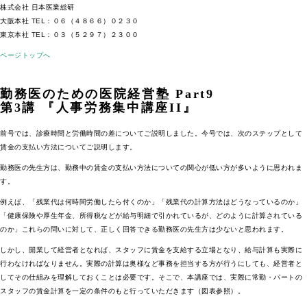
株式会社 日本医業総研
大阪本社 TEL：０６（４８６６）０２３０
東京本社 TEL：０３（５２９７）２３００
ページトップへ
勤務医のための医院経営塾 Part9
第3講 『人事労務集中講座II』
前号では、診療時間と労働時間の差についてご説明しました。今号では、次のステップとして
賃金の支払い方法についてご説明します。
勤務医の先生方は、勤務中の賃金の支払い方法についての関心が低い方が多いように思われま
す。
例えば、「残業代は何時間労働したら付くのか」「残業代の計算方法はどうなっているのか」
「健康保険や厚生年金、所得税などが給与明細で引かれているが、どのように計算されている
のか」これらの問いに対して、正しく回答できる勤務医の先生方は少ないと思われます。
しかし、開業して経営者となれば、スタッフに賃金を支給する立場となり、給与計算も実際に
行わなければなりません。実際の計算は奥様など事務を担当する方が行うにしても、経営者と
してその仕組みを理解しておくことは必要です。そこで、本講座では、実際に常勤・パートの
スタッフの賃金計算を一定の条件のもと行っていただきます（図表参照）。