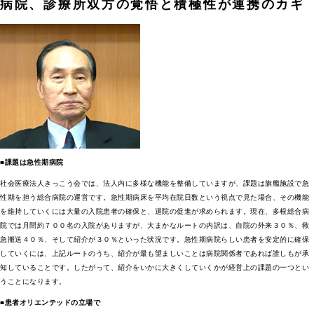
病院、診療所双方の覚悟と積極性が連携のカギ
■課題は急性期病院
社会医療法人きっこう会では、法人内に多様な機能を整備していますが、課題は旗艦施設で急
性期を担う総合病院の運営です。急性期病床を平均在院日数という視点で見た場合、その機能
を維持していくには大量の入院患者の確保と、退院の促進が求められます。現在、多根総合病
院では月間約７００名の入院がありますが、大まかなルートの内訳は、自院の外来３０％、救
急搬送４０％、そして紹介が３０％といった状況です。急性期病院らしい患者を安定的に確保
していくには、上記ルートのうち、紹介が最も望ましいことは病院関係者であれば誰しもが承
知していることです。したがって、紹介をいかに大きくしていくかが経営上の課題の一つとい
うことになります。
■患者オリエンテッドの立場で