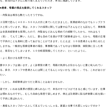
も、担当の山下さんに粘り強く支えていただき、本当に感謝しています。
■患者、母親の視点を提供してくれるスタッフ
－内覧会は相当な数だったそうですね。
２日間で恐らく４００～５００人の方に来ていただきました。医業総研のなかでもトップクラ
スと伺っています。実は、スタッフの採用に関しては妻や山下さんなどとも話をして、事務職
は全員未経験者を採用したので、内覧会などみんな初めての経験でしたから。それはもう
（笑）、てんてこ舞い。ただし、妻も含めて全員が子育て経験者ばかり。だから、母親の立場
で子供のことを真剣に思ってあげることができます。たとえば、１０分患者さんを待たせたと
しますね。一般的な医療従事者の場合、事務職であってもやはり医師側、病院側に立った考
え、発言をしてしまいます。１０分程度我慢してください、といったように。
－よく見かける光景ですね。
妻やスタッフは違います。よく診察室の裏で、母親の気持ちが分からないと妻に叱られてい
る。多分、スタッフや患者さんには聞こえてるんじゃないかな（笑い）。でも、これがありが
たい。
－しかし、未経験者ばかりだと困ることはありませんか。
逆です。いわゆる業界の慣習に縛られないで、本当のサービスができると感じています。仕事
は慣れるものですし、むしろ自由な発想で楽しめます。例えば注射跡に貼る絆創膏に絵を描い
て子供に喜ばれたり。
－奥様もスタッフの一人として支えていらっしゃる。家庭と仕事で大変じゃないですか？