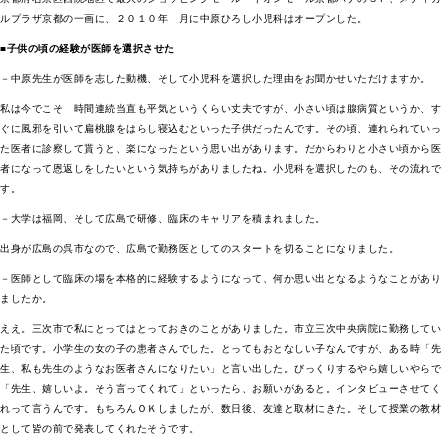
ルプラザ京都の一画に、２０１０年 月に中原ひろし小児科はオープンした。
■子供の頃の経験が医師を選択させた
－中原先生が医師を志した動機、そして小児科を選択した理由をお聞かせいただけますか。
私は今でこそ 時間連続当直も平気というくらい丈夫ですが、小さい頃は腺病質というか、す
ぐに風邪を引いて扁桃腺をはらし寝込むといった子供だったんです。その頃、連れられていっ
た医者に診察して貰うと、楽になったという思い出があります。だからわりと小さい頃から医
者になって恩返しをしたいという気持ちがありましたね。小児科を選択したのも、その流れで
す。
－大学は福岡、そして広島で研修、臨床のキャリアを積まれました。
出身が広島の呉市なので、広島で勤務医としてのスタートを切ることになりました。
－医師として臨床の場を本格的に経験するようになって、何か思い出となるようなことがあり
ましたか。
ええ。三次市で私にとってはとっておきのことがありました。市立三次中央病院に勤務してい
た頃です。小学生の女の子の患者さんでした。とってもおとなしい子なんですが、ある時「先
生、私も先生のようなお医者さんになりたい」と言い出した。びっくりするやら嬉しいやらで
「先生、嬉しいよ。そう言ってくれて」といったら、お願いがあると。インタビューさせてく
れって言うんです。もちろんＯＫしましたが、数日後、友達と取材にきた。そして授業の教材
として皆の前で発表してくれたそうです。