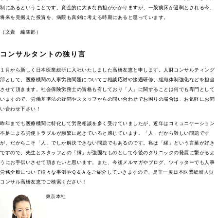
制にあるということです。資金的に大きな負担がかかりますが、一般病床が過剰とされる今、
将来を見据えた投資を、病院も真剣に考える時期にあると思っています。
（文責 編集部）
コンサルタントの独り言
１月から新しく日本医業総研に入社いたしました高橋友恵と申します。人財コンサルティング
部として、医療機関の人事労務問題についてご相談応対や接遇研修、組織体制強化などを担当
させて頂きます。社会保険労務士の資格も有しており「人」に関することは何でも専門として
いますので、労働基準法の疑問やスタッフからの問い合わせでお困りの場合は、お気軽にお問
い合わせ下さい！
昨年までも医療機関に特化して労務相談を多く受けていましたが、近年はコミュニケーション
不足による労使トラブルが頻繁に起きていると感じています。「人」だから難しい問題です
が、だからこそ「人」でしか解決できない問題でもあるのです。私は「縁」という言葉が好き
ですので、先生とスタッフとの「縁」が強固なものとして今後のクリニックの発展に繋がるよ
うにお手伝いさせて頂きたいと思います。また、今後メルマガやブログ、ツイッターでも人事
労務全般について様々な事例やＱ＆Ａをご紹介していきますので、是非一度日本医業総研人財
コンサル高橋友恵でご検索ください！
東京本社