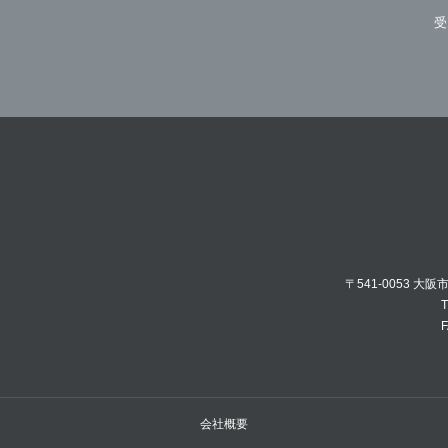
受
〒541-0053 大
T
F
会社概要