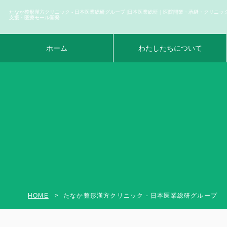
たなか整形漢方クリニック - 日本医業総研グループ |日本医業総研｜医院開業・承継・クリニッ
支援・医療モール開発
ホーム
わたしたちについて
HOME
たなか整形漢方クリニック - 日本医業総研グループ