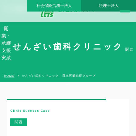
社会保険労務士法人
税理士法人
せんざい歯科クリニック - 日本医業総研グループ |日本医業総研｜医院開業・承継・ク
リニック経営支援・医療モール開発
開
業・
承継
せんざい歯科クリニック
関西
支援
実績
HOME
せんざい歯科クリニック - 日本医業総研グループ
Clinic Success Case
関西