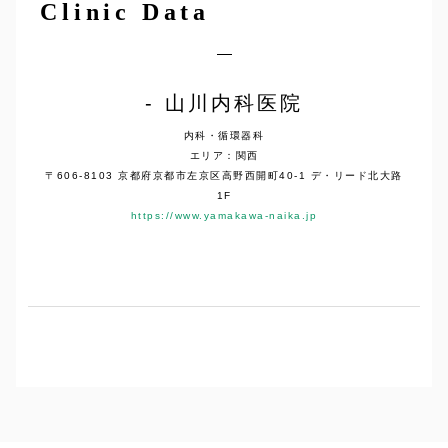
Clinic Data
山川内科医院
内科・循環器科
エリア：関西
〒606-8103 京都府京都市左京区高野西開町40-1 デ・リード北大路
1F
https://www.yamakawa-naika.jp