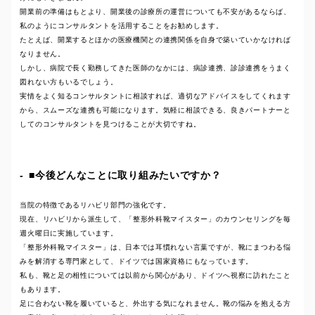
開業前の準備はもとより、開業後の診療所の運営についても不安があるならば、
私のようにコンサルタントを活用することをお勧めします。
たとえば、開業するとほかの医療機関との連携関係を自身で築いていかなければ
なりません。
しかし、病院で長く勤務してきた医師のなかには、病診連携、診診連携をうまく
図れない方もいるでしょう。
実情をよく知るコンサルタントに相談すれば、適切なアドバイスをしてくれます
から、スムーズな連携も可能になります。気軽に相談できる、良きパートナーと
してのコンサルタントを見つけることが大切ですね。
■今後どんなことに取り組みたいですか？
当院の特徴であるリハビリ部門の強化です。
現在、リハビリから派生して、「整形外科靴マイスター」のカウンセリングを毎
週火曜日に実施しています。
「整形外科靴マイスター」は、日本では耳慣れない言葉ですが、靴にまつわる悩
みを解消する専門家として、ドイツでは国家資格にもなっています。
私も、靴と足の相性については以前から関心があり、ドイツへ視察に訪れたこと
もあります。
足に合わない靴を履いていると、外出する気になれません。靴の悩みを抱える方