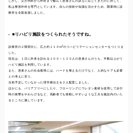
しかし、父が内科から外科まで幅広く患者さんの訴えに応じてきたのに対して、
私は整形外科を専門としています。自らの技術や知識を活かすため、開業時に診
療所を全面改築しました。
■リハビリ施設をつくられたそうですね。
2
診療所の２階部分に、広さ約１１０m
のリハビリテーションセンターをつくりま
した。
現在は、１日に外来を訪れる１００～１２０人の患者さんのうち、半数以上がリ
ハビリ施設を利用しています。
また、患者さんの社会復帰には、ハードを整えるだけでなく、人的なケアも必要
との考えに至り、
当初予定していなかった理学療法士を２人配置しました。
ほかにも、バリアフリーにしたり、フローリングにウレタン素材を使用して歩行
時の衝撃をやわらげるなど、高齢者でも移動しやすいような工夫を施設内のいた
るところに施しています。