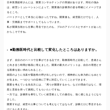
日本医業総研さんには、開業コンサルティングの実績があります。同社の強み
は、経営シミュレーションによって、開業後の診療所の姿を明確にイメージでき
るところ。
パートナーとして本当に心強かったですね。開業後も、経営面だけでなく、人
事・労務面までサポートしてもらっています。
私が開業当初から仕事に専念できたのも、プロのアドバイスとサポートがあった
からこそですね。
■勤務医時代と比較して変化したところはありますか。
まず、自分ののペースで仕事ができる点です。勤務医時代と比較して、患者さん
と向き合う時間が格段に増えました。開業の最大のメリットは、自分の理想とす
る医療を追い求められること。
病院のように当直や緊急時の呼び出しがないので、精神的にも体力的にもゆとり
が生まれ、一つひとつの症例に丁寧に対応していくことができます。
開業を考えている先生方には、「周りが開業するから」などの理由ではなく、理
想と意欲を持って挑戦してもらいたいですね。
一方では、診療所を牽引していく経営者としての責任も、強く感じるようになり
ました。
開業すれば、経営や人事についても考えなくてはならず、診療だけに専念するわ
けにもいきません。