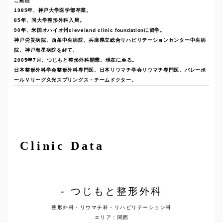
ご経歴
1985年、神戸大学医学部卒業。
85年、同大学整形外科入局。
90年、米国オハイオ州cleveland clinic foundationに留学。
神戸労災病院、西条中央病院、兵庫県立総合リハビリテーションセンター中央病
院、神戸海星病院を経て、
2005年7月、つじもと整形外科開業。現在に至る。
日本整形外科学会整形外科専門医、日本リウマチ学会リウマチ専門医、バレーボ
ールＶリーグ久光スプリングス・チームドクター。
Clinic Data
つじもと整形外科
整形外科・リウマチ科・リハビリテーション科
エリア：関西