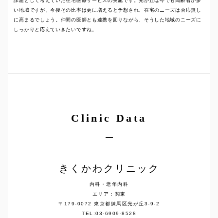
課題として考えていた在宅医療サービスの実施です。光が丘は今でも高齢者が多
い地域ですが、今後その比率は更に増えると予想され、在宅のニーズは否応無し
に高まるでしょう。仲間の医師とも連携を図りながら、そうした地域のニーズに
しっかりと応えていきたいですね。
Clinic Data
きくかわクリニック
内科・老年内科
エリア：関東
〒179-0072 東京都練馬区光が丘3-9-2
TEL:03-6909-8528