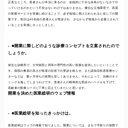
正直なところ、患者さんが本当に来るのか、金銭的に十分な余裕がないなかでや
っていけるのかという不安はないわけではありません。優位な立地環境で、高質
の医療サービスを実施し続けることで、必ず地域に受け入れられると信じての開
業です。初日は40名強の患者さんが受診され、少なからず地域から必要とされて
いることを実感しホッとしました。
■開業に際しどのような診療コンセプトを立案されたので
しょうか。
身近な診療所で、大学病院と同等の専門性の高い医療を提供したいということで
す。病院の敷居の高さが軽度の症状での受診を鈍らせ、また認知症疾患医療セン
ターなどは、数ヶ月待ちの状態も珍しくありません。それによって、治療のタイ
ミングを逸してしまうわけです。患者さんの精神的な受診のハードルを下げて、
高齢者の医療ニーズに丁寧に応えていきたいと思います。
開業を決めた医業総研のウェブ情報
■医業総研を知ったきっかけは。
医業総研はウェブの検索で知りました。開業については、まるで手探りの状態で