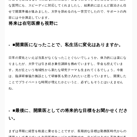
な質問にも、スピーディに対応してくれましたし、結果的にほとんど親泊さん任
せで開業準備が進みました。大学を辞めるのも一苦労でしたので、サポートの内
容には十分満足しています。
将来は在宅医療も視野に
■開業医になったことで、私生活に変化はありますか。
日常の変化といえば当直がなくなったことぐらいでしょうか。体力的には楽にな
りましたが、大学では引き続き兼任講師を務めていますし、学会も控えていま
す。光が丘という地域性から新たな研究テーマも生まれてくるでしょう。今後
は、臨床研修協力施設として研修医も受け入れたいと思っていますし、開業した
ことでプライベートな時間が増えたかというと、必ずしもそうとはいえません
ね。
■最後に、開業医としての将来的な目標をお聞かせくださ
い。
まずは早期に経営を軌道に乗せることですが、長期的な目標は勤務医時代からの