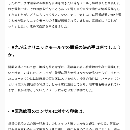
したので、まず開業の基本的な説明を聞きたい旨をメールし植村さんと面談した
のが最初です。その後は多忙なこともあって暫く自分自身で物件の情報収集をし
てきましたが、どうにもしっくりとこない。そこで久しぶりに医業総研のHPを覗
くと光が丘クリニックモールの情報が掲載されていました。直感的に「これだ
っ！」と思い、改めて面談を申込みました。
■光が丘クリニックモールでの開業の決め手は何でしょう
か。
開業立地については、地域を限定せずに、高齢者の多い住宅地の中心で開業した
いと考えていました。ところが、希望に適う物件はなかなか見つからず、主だっ
たニュータウンには診療所の空白区はありません。今回の物件は、パークタウン
という広大な団地群を背景に、しかも駅に直結しており、駐車場も確保されてい
ます。私が理想としていたイメージにかなり近い物件でした。
■医業総研のコンサルに対する印象は。
担当の親泊さんの第一印象は、少しとっつき難い人かなと(笑)。その後、何度か
打合せを重ねるなかで実直な人柄に接し、彼なら安心できると感じました。細か