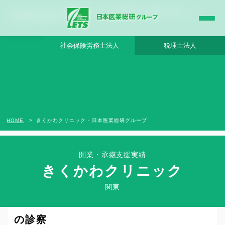
きくかわクリニック - 日本医業総研グループ |日本医業総研｜医院開業・承継・クリニ
ック経営支援・医療モール開発
社会保険労務士法人
税理士法人
HOME
きくかわクリニック - 日本医業総研グループ
開業・承継支援実績
きくかわクリニック
Clinic Success Case
関東
高齢者に特化した、ジェネラルな視点で
の診察