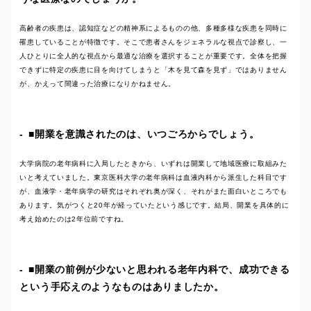
高齢者の疾患は、認知症などの精神系によるものの他、多種多様な疾患を同時に
罹患していることが特徴です。そこで患者さんをジェネラルな視点で診察し、一
人ひとりに全人的な視点から最適な治療を選択することが重要です。全体を把握
できずに特定の疾患に目を向けてしまうと「木を見て森を見ず」ではありません
が、かえって間違った治療になりかねません。
■開業を意識されたのは、いつごろからでしょう。
大学病院の老年病科に入局したときから、いずれは開業して地域医療に取組みた
いと考えていました。東京医科大学の老年病科は血液内科から派生した科目です
が、血液学・老年病学の研究はそれぞれ奥が深く、それがまた面白いところでも
あります。気がつくと20年が経っていたという感じです。結局、開業を具体的に
考え始めたのは2年位前ですね。
■開業の前例が少ないと思われる老年内科で、成功できる
という手応えのようなものはありましたか。