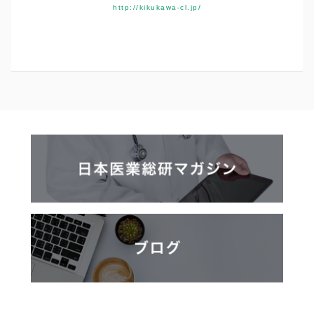
http://kikukawa-cl.jp/