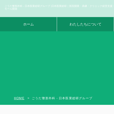
ごうだ整形外科 - 日本医業総研グループ |日本医業総研｜医院開業・承継・クリニック経営支援
モール開発
ホーム
わたしたちについて
HOME
ごうだ整形外科 - 日本医業総研グループ