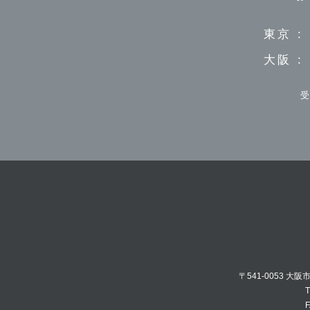
東京 :
大阪 :
受
〒541-0053 大
T
F