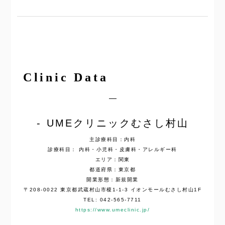
Clinic Data
UMEクリニックむさし村山
主診療科目：内科
診療科目： 内科・小児科・皮膚科・アレルギー科
エリア：関東
都道府県：東京都
開業形態：新規開業
〒208-0022 東京都武蔵村山市榎1-1-3 イオンモールむさし村山1F
TEL: 042-565-7711
https://www.umeclinic.jp/