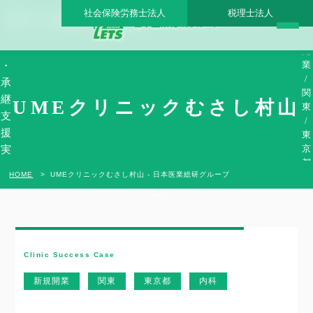
社会保険労務士法人
税理士法人
UMEクリニックむさし村山 - 日本医業総研グループ |日本医業総研｜医院開業・承
新
継・クリニック経営支援・医療モール開発
開
規
業
開
業
・
/
承
関
継
UMEクリニックむさし村山
東
支
/
援
東
京
実
都
績
HOME
UMEクリニックむさし村山 - 日本医業総研グループ
/
内
科
Clinic Success Case
新規開業
関東
東京都
内科