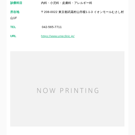
診療科目
内科・小児科・皮膚科・アレルギー科
所在地
〒208-0022 東京都武蔵村山市榎1-1-3 イオンモールむさし村
山1F
TEL
042-565-7711
URL
https://www.umeclinic.jp/