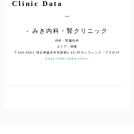
Clinic Data
みき内科・腎クリニック
内科・腎臓内科
エリア：関東
〒343-0821 埼玉県越谷市瓦曽根1-20-35サンウィング・プラザ1F
https://miki-naika.clinic/