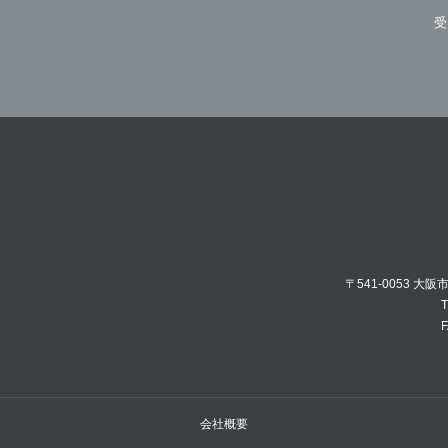
受
〒541-0053 大
T
F
会社概要