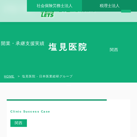
社会保険労務士法人
税理士法人
塩見医院 - 日本医業総研グループ |日本医業総研｜医院開業・承継・クリニック経営支
援・医療モール開発
開業・承継支援実績
塩見医院
関西
HOME
塩見医院 - 日本医業総研グループ
Clinic Success Case
関西