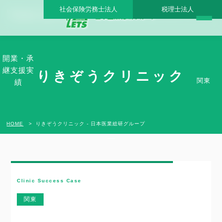
社会保険労務士法人
税理士法人
りきぞうクリニック - 日本医業総研グループ |日本医業総研｜医院開業・承継・クリニ
ック経営支援・医療モール開発
開業・承
継支援実
りきぞうクリニック
関東
績
HOME
りきぞうクリニック - 日本医業総研グループ
Clinic Success Case
関東