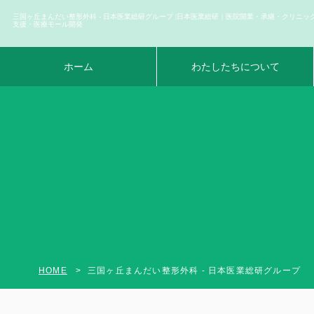
三国ヶ丘まんだい整形外科 - 日本医業総研グループ |日本医業総研｜医院開業・承継・クリニッ
支援・医療モール開発
ホーム
わたしたちについて
HOME
三国ヶ丘まんだい整形外科 - 日本医業総研グループ