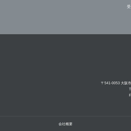
受
〒541-0053 大
T
F
会社概要