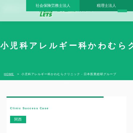
社会保険労務士法人
税理士法人
小児科アレルギー科かわむらクリニック - 日本医業総研グループ |日本医業総研｜医院
開業・承継・クリニック経営支援・医療モール開発
開
業
・
承
継
小児科アレルギー科かわむら
支
援
実
績
HOME
小児科アレルギー科かわむらクリニック - 日本医業総研グループ
Clinic Success Case
関西