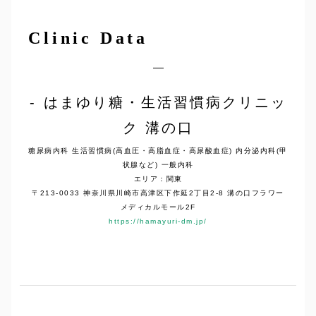
Clinic Data
はまゆり糖・生活習慣病クリニッ
ク 溝の口
糖尿病内科 生活習慣病(高血圧・高脂血症・高尿酸血症) 内分泌内科(甲
状腺など) 一般内科
エリア：関東
〒213-0033 神奈川県川崎市高津区下作延2丁目2-8 溝の口フラワー
メディカルモール2F
https://hamayuri-dm.jp/