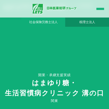
はまゆり糖・生活習慣病クリニック 溝の口 - 日本医業総研グループ |日本医業総研｜
医院開業・承継・クリニック経営支援・医療モール開発
社会保険労務士法人
税理士法人
HOME
はまゆり糖・生活習慣病クリニック 溝の口 - 日本医業総研グループ
開業・承継支援実績
はまゆり糖・
生活習慣病クリニック 溝の口
Clinic Success Case
関東
関東