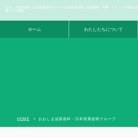
おおしま泌尿器科 - 日本医業総研グループ |日本医業総研｜医院開業・承継・クリニック経営支
療モール開発
ホーム
わたしたちについて
HOME
おおしま泌尿器科 - 日本医業総研グループ