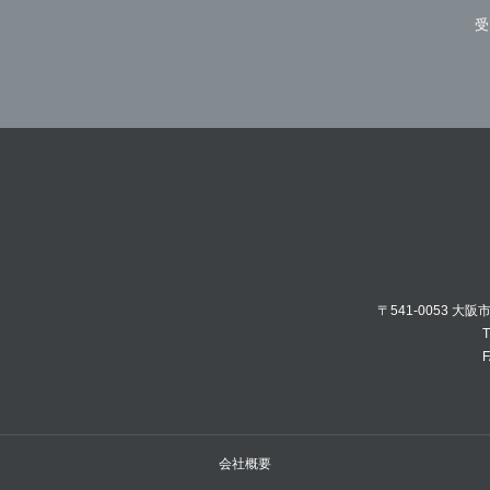
受
〒541-0053 大
T
F
会社概要