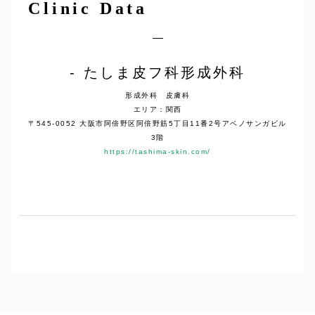
Clinic Data
たしま皮フ科形成外科
形成外科 皮膚科
エリア：関西
〒545-0052 大阪市阿倍野区阿倍野筋5丁目11番2号アベノサンガビル
3階
https://tashima-skin.com/