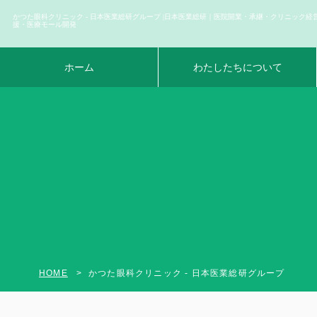
かつた眼科クリニック - 日本医業総研グループ |日本医業総研｜医院開業・承継・クリニック経
援・医療モール開発
ホーム
わたしたちについて
HOME
かつた眼科クリニック - 日本医業総研グループ