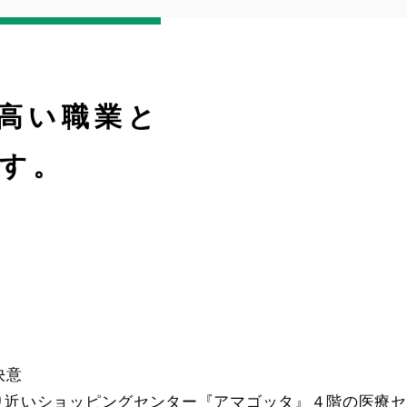
高い職業と
す。
決意
り近いショッピングセンター『アマゴッタ』４階の医療セ